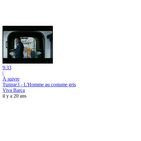
9:33
|
À suivre
Tunisie3 - L'Homme au costume gris
Viva Barça
il y a 20 ans