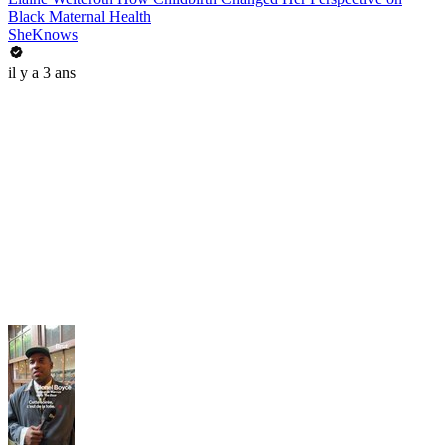
Black Maternal Health
SheKnows
il y a 3 ans