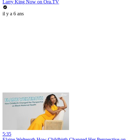
Larry King Now on Ora.TV
il y a 6 ans
5:35
Elaine Welteroth How Childbirth Changed Her Perspective on