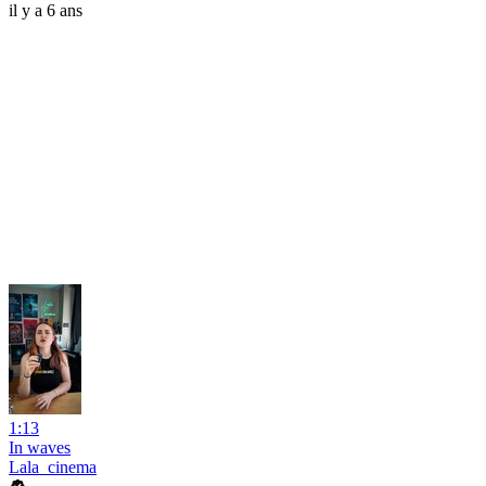
il y a 6 ans
1:13
In waves
Lala_cinema