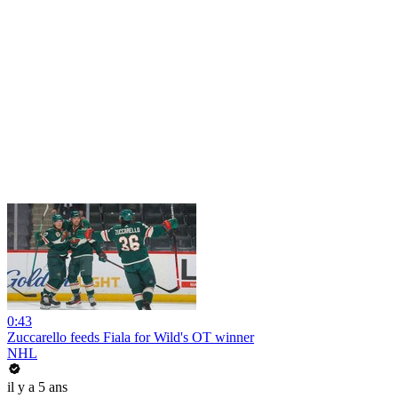
0:43
Zuccarello feeds Fiala for Wild's OT winner
NHL
il y a 5 ans