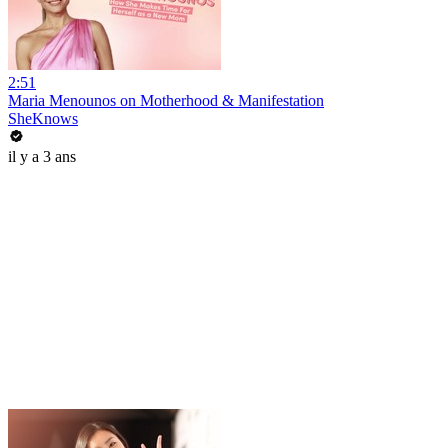
2:51
Maria Menounos on Motherhood & Manifestation
SheKnows
il y a 3 ans