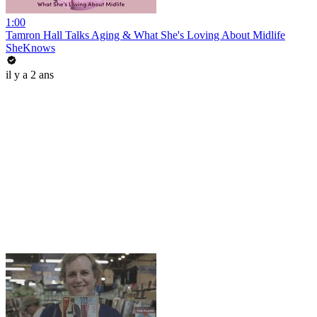
1:00
Tamron Hall Talks Aging & What She's Loving About Midlife
SheKnows
il y a 2 ans