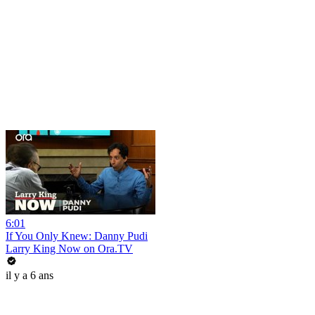
6:01
If You Only Knew: Danny Pudi
Larry King Now on Ora.TV
il y a 6 ans