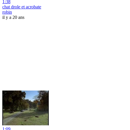
1:38
chat drole et acrobate
robin
il y a 20 ans
1:09