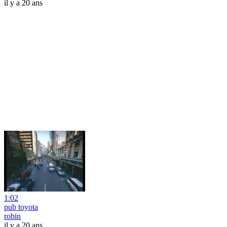
il y a 20 ans
1:02
pub toyota
robin
il y a 20 ans