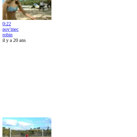
0:22
pov'mec
robin
il y a 20 ans