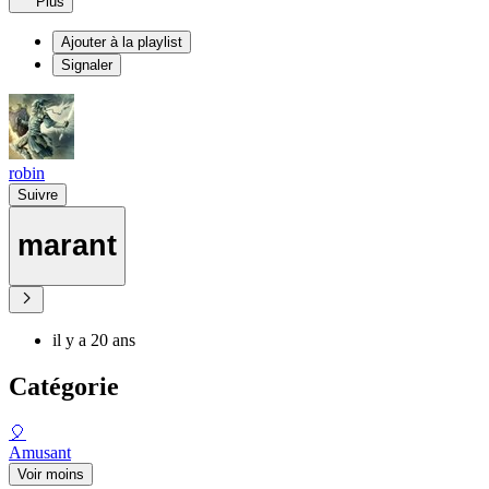
Plus
Ajouter à la playlist
Signaler
robin
Suivre
marant
il y a 20 ans
Catégorie
🎈
Amusant
Voir moins