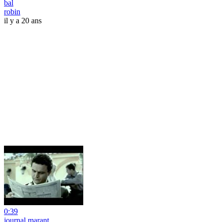
bal
robin
il y a 20 ans
0:39
journal marant