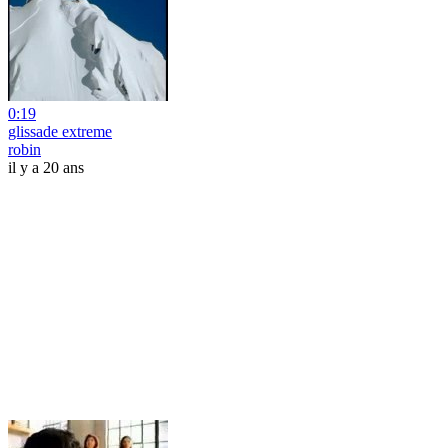
0:19
glissade extreme
robin
il y a 20 ans