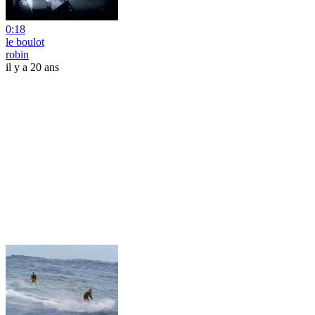
0:18
le boulot
robin
il y a 20 ans