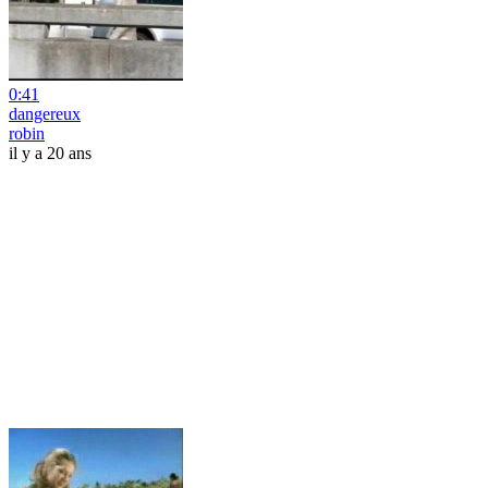
0:41
dangereux
robin
il y a 20 ans