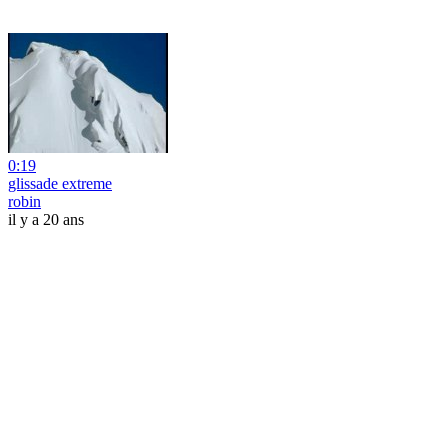
0:19
glissade extreme
robin
il y a 20 ans