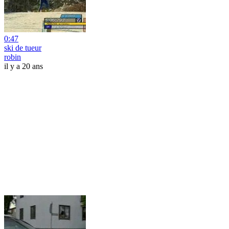
0:47
ski de tueur
robin
il y a 20 ans