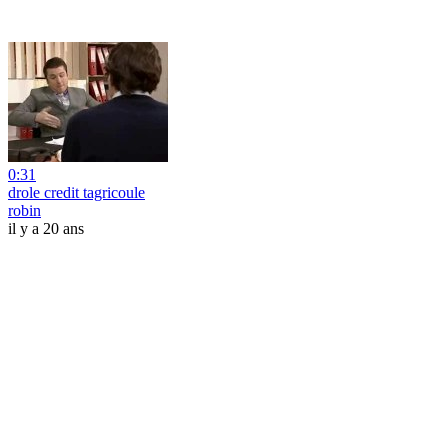
0:31
drole credit tagricoule
robin
il y a 20 ans