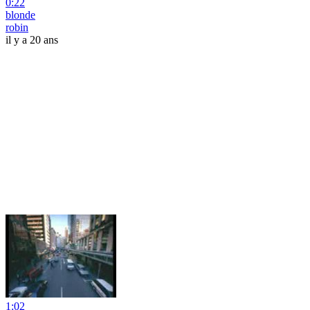
0:22
blonde
robin
il y a 20 ans
1:02