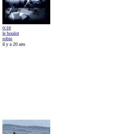
0:18
le boulot
robin
il y a 20 ans