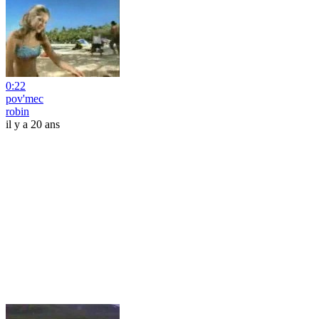
0:22
pov'mec
robin
il y a 20 ans