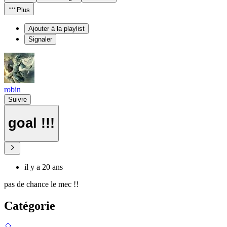
Plus
Ajouter à la playlist
Signaler
robin
Suivre
goal !!!
il y a 20 ans
pas de chance le mec !!
Catégorie