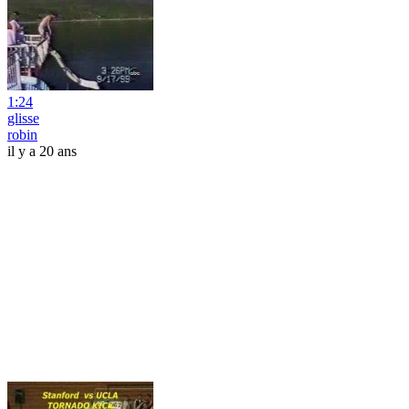
1:24
glisse
robin
il y a 20 ans