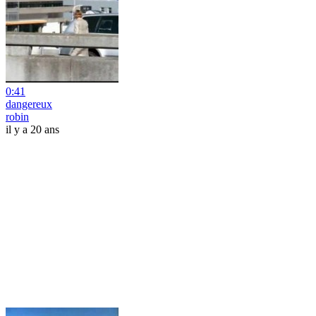
0:41
dangereux
robin
il y a 20 ans