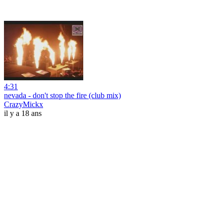
4:31
nevada - don't stop the fire (club mix)
CrazyMickx
il y a 18 ans