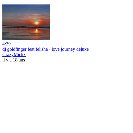
4:29
dj goldfinger feat felisha - love journey deluxe
CrazyMickx
il y a 18 ans