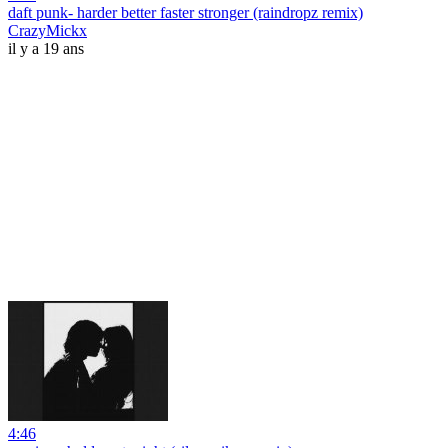
daft punk- harder better faster stronger (raindropz remix)
CrazyMickx
il y a 19 ans
4:46