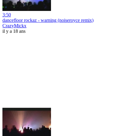
3:50
dancefloor rockaz - warning (noiseroyce remix)
CrazyMickx
il y a 18 ans