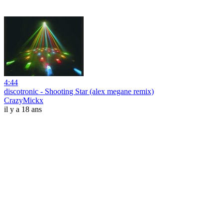
4:44
discotronic - Shooting Star (alex megane remix)
CrazyMickx
il y a 18 ans