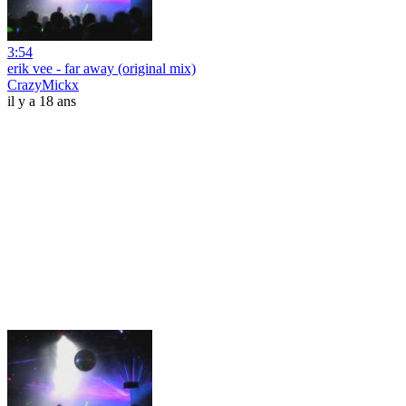
3:54
erik vee - far away (original mix)
CrazyMickx
il y a 18 ans