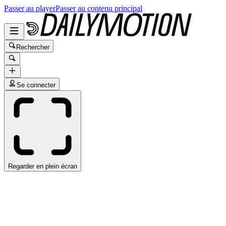
Passer au player
Passer au contenu principal
Rechercher
Se connecter
Regarder en plein écran