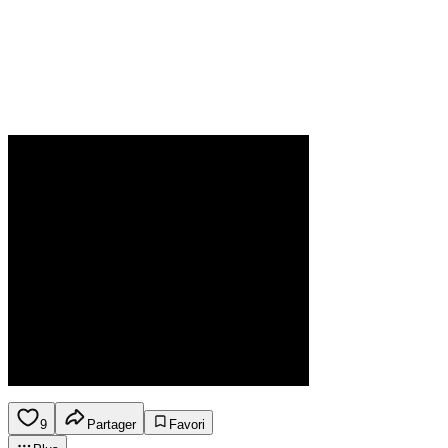
9
Partager
Favori