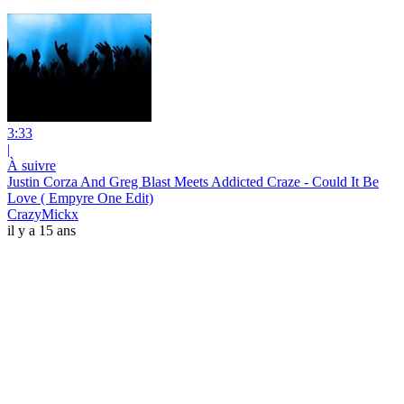
3:33
|
À suivre
Justin Corza And Greg Blast Meets Addicted Craze - Could It Be
Love ( Empyre One Edit)
CrazyMickx
il y a 15 ans