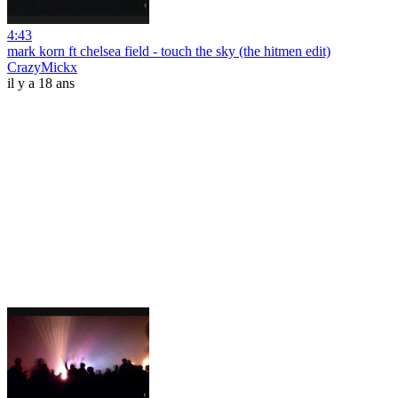
4:43
mark korn ft chelsea field - touch the sky (the hitmen edit)
CrazyMickx
il y a 18 ans