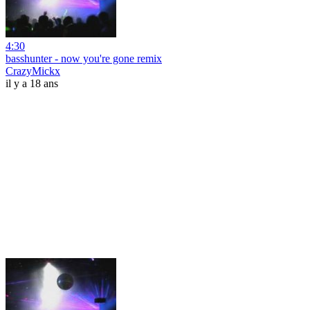
4:30
basshunter - now you're gone remix
CrazyMickx
il y a 18 ans