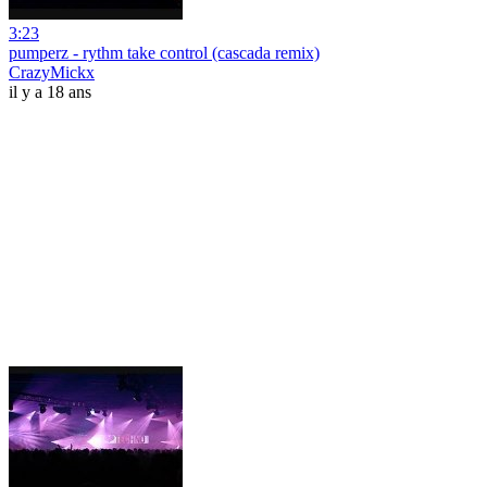
3:23
pumperz - rythm take control (cascada remix)
CrazyMickx
il y a 18 ans