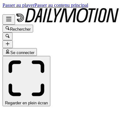
Passer au player
Passer au contenu principal
Rechercher
Se connecter
Regarder en plein écran