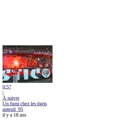
0:57
|
À suivre
Un fumi chez les tigris
auteuil_95
il y a 18 ans