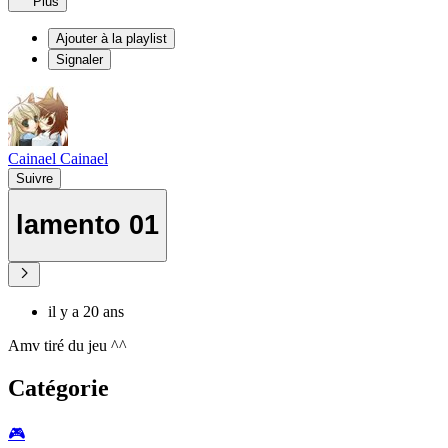
Plus
Ajouter à la playlist
Signaler
Cainael Cainael
Suivre
lamento 01
il y a 20 ans
Amv tiré du jeu ^^
Catégorie
🎮️