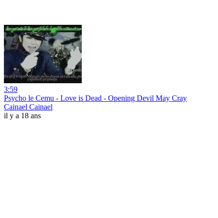
3:59
Psycho le Cemu - Love is Dead - Opening Devil May Cray
Cainael Cainael
il y a 18 ans