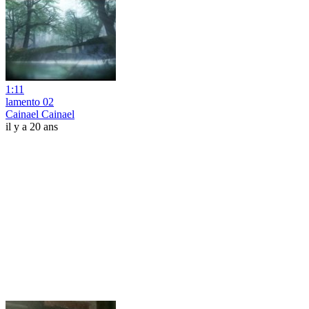
1:11
lamento 02
Cainael Cainael
il y a 20 ans