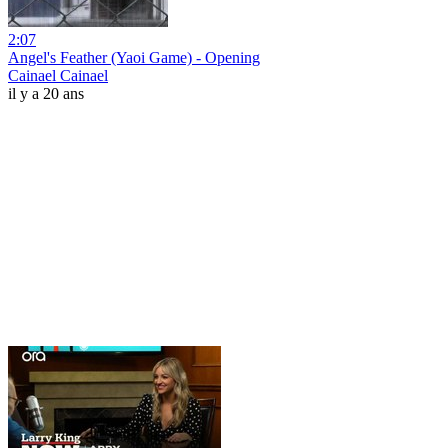
2:07
Angel's Feather (Yaoi Game) - Opening
Cainael Cainael
il y a 20 ans