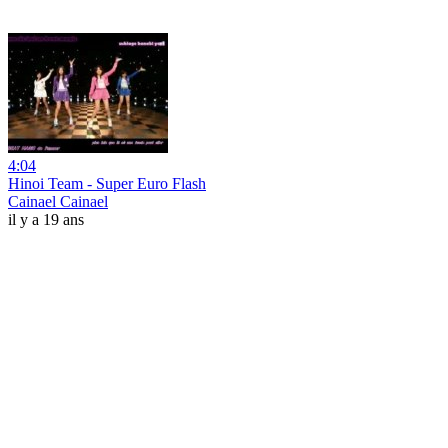
4:04
Hinoi Team - Super Euro Flash
Cainael Cainael
il y a 19 ans