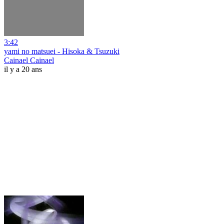
3:42
yami no matsuei - Hisoka & Tsuzuki
Cainael Cainael
il y a 20 ans