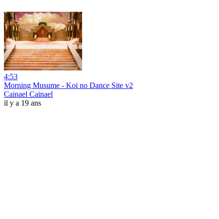
4:53
Morning Musume - Koi no Dance Site v2
Cainael Cainael
il y a 19 ans