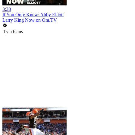
3:38
If You Only Knew: Abby Elliott
Larry King Now on Ora.TV
il y a 6 ans