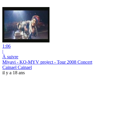
1:06
|
À suivre
Miyavi - KO-MYV project - Tour 2008 Concert
Cainael Cainael
il y a 18 ans