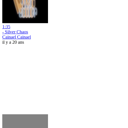
1:35
- Silver Chaos
Cainael Cainael
il y a 20 ans