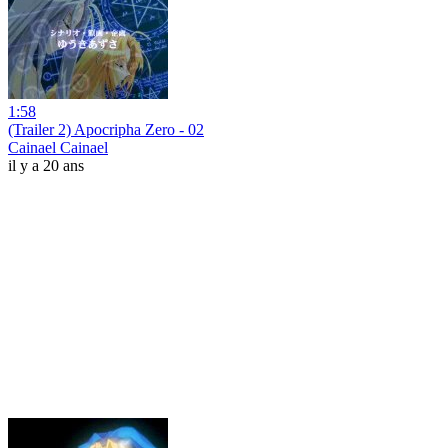
1:58
(Trailer 2) Apocripha Zero - 02
Cainael Cainael
il y a 20 ans