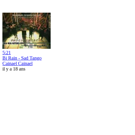
5:21
Bi Rain - Sad Tango
Cainael Cainael
il y a 18 ans