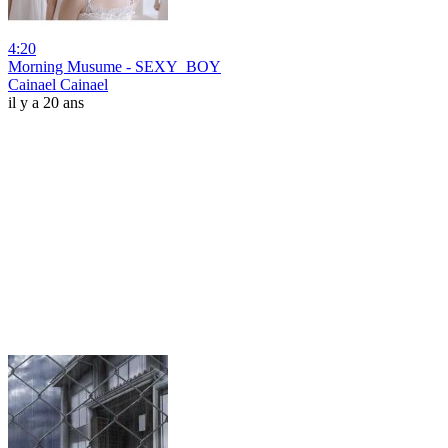
4:20
Morning Musume - SEXY_BOY
Cainael Cainael
il y a 20 ans