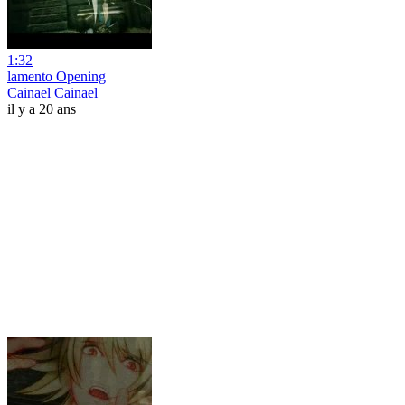
1:32
lamento Opening
Cainael Cainael
il y a 20 ans