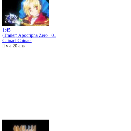
1:45
(Trailer) Apocripha Zero - 01
Cainael Cainael
il y a 20 ans