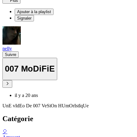
Plus
Ajouter à la playlist
Signaler
nelly
Suivre
007 MoDiFiE
il y a 20 ans
UnE vIdEo De 007 VeSiOn HUmOrIstIqUe
Catégorie
🎈