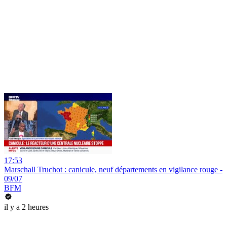
17:53
Marschall Truchot : canicule, neuf départements en vigilance rouge -
09/07
BFM
il y a 2 heures