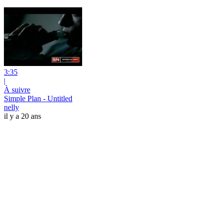
3:35
|
À suivre
Simple Plan - Untitled
nelly
il y a 20 ans