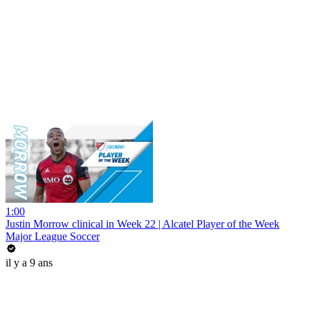
1:00
Justin Morrow clinical in Week 22 | Alcatel Player of the Week
Major League Soccer
il y a 9 ans