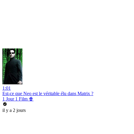
1:01
Est-ce que Neo est le véritable élu dans Matrix ?
1 Jour 1 Film 🍿
il y a 2 jours