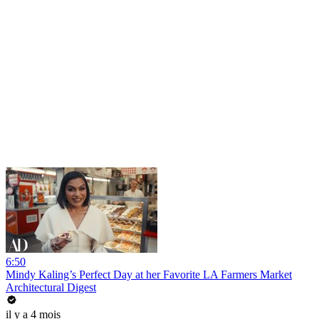
6:50
Mindy Kaling’s Perfect Day at her Favorite LA Farmers Market
Architectural Digest
il y a 4 mois