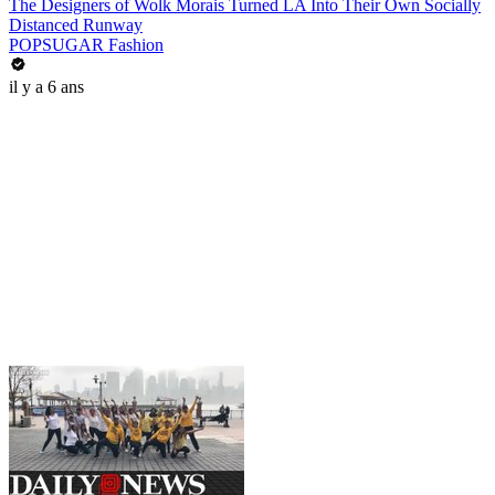
The Designers of Wolk Morais Turned LA Into Their Own Socially
Distanced Runway
POPSUGAR Fashion
il y a 6 ans