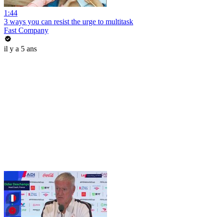
1:44
3 ways you can resist the urge to multitask
Fast Company
il y a 5 ans