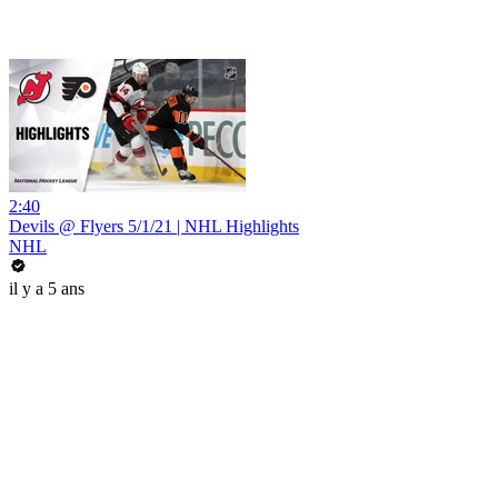
2:40
Devils @ Flyers 5/1/21 | NHL Highlights
NHL
il y a 5 ans