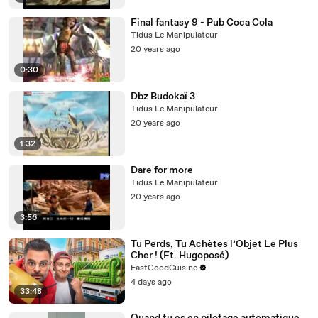
Final fantasy 9 - Pub Coca Cola
Tidus Le Manipulateur
20 years ago
0:30
Dbz Budokaï 3
Tidus Le Manipulateur
20 years ago
1:32
Dare for more
Tidus Le Manipulateur
20 years ago
3:56
Tu Perds, Tu Achètes l’Objet Le Plus
Cher ! (Ft. Hugoposé)
FastGoodCuisine
4 days ago
33:48