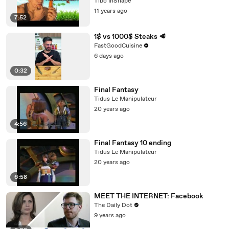
Tibo InShape
11 years ago
7:52
1$ vs 1000$ Steaks 🥩
FastGoodCuisine
6 days ago
0:32
Final Fantasy
Tidus Le Manipulateur
20 years ago
4:56
Final Fantasy 10 ending
Tidus Le Manipulateur
20 years ago
6:58
MEET THE INTERNET: Facebook
The Daily Dot
9 years ago