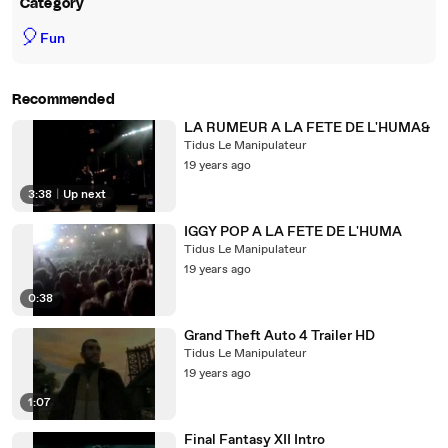
Category
🎈
Fun
Recommended
LA RUMEUR A LA FETE DE L'HUMA&
Tidus Le Manipulateur
19 years ago
3:38
|
Up next
IGGY POP A LA FETE DE L'HUMA
Tidus Le Manipulateur
19 years ago
0:38
Grand Theft Auto 4 Trailer HD
Tidus Le Manipulateur
19 years ago
1:07
Final Fantasy XII Intro