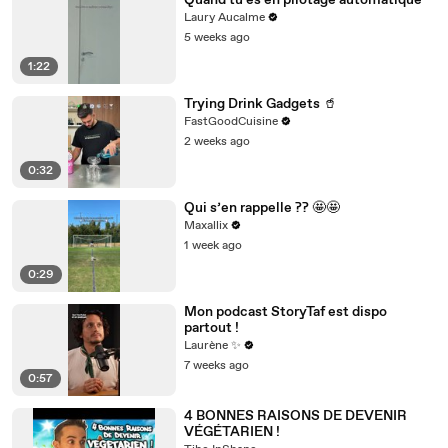
Quand tu es en pilotage automatique
Laury Aucalme
5 weeks ago
1:22
Trying Drink Gadgets 🥤
FastGoodCuisine
2 weeks ago
0:32
Qui s’en rappelle ?? 🤩🤩
Maxallix
1 week ago
0:29
Mon podcast StoryTaf est dispo
partout !
Laurène ✨
7 weeks ago
0:57
4 BONNES RAISONS DE DEVENIR
VÉGÉTARIEN !