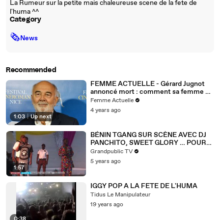
La Rumeur sur la petite mais chaleureuse scene de la fete de
l'huma ^^
Category
🗞
News
Recommended
FEMME ACTUELLE - Gérard Jugnot
annoncé mort : comment sa femme et
son fils ont vécu la rumeur
Femme Actuelle
4 years ago
1:03
|
Up next
BÉNIN TGANG SUR SCÈNE AVEC DJ
PANCHITO, SWEET GLORY … POUR
UN RMX INSIDE LIFE
Grandpublic TV
5 years ago
1:57
IGGY POP A LA FETE DE L'HUMA
Tidus Le Manipulateur
19 years ago
0:38