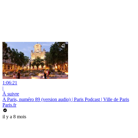
1:06:21
|
À suivre
A Paris, numéro 89 (version audio) | Paris Podcast | Ville de Paris
Paris.fr
il y a 8 mois