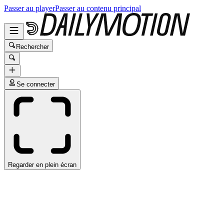
Passer au player
Passer au contenu principal
Rechercher
Se connecter
Regarder en plein écran