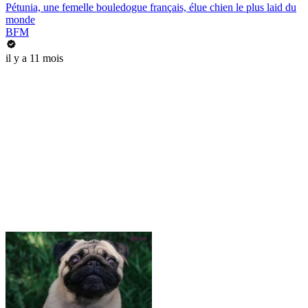
Pétunia, une femelle bouledogue français, élue chien le plus laid du
monde
BFM
il y a 11 mois