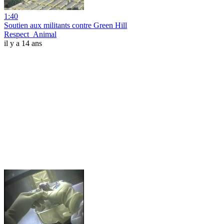
1:40
Soutien aux militants contre Green Hill
Respect_Animal
il y a 14 ans