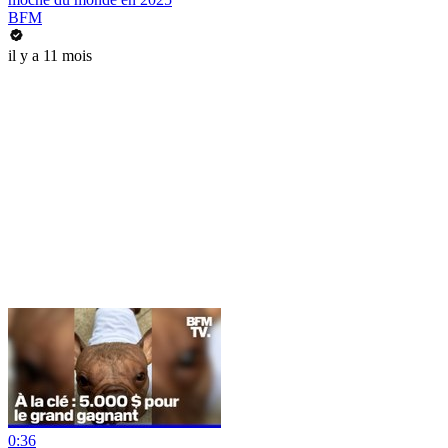
BFM
il y a 11 mois
0:36