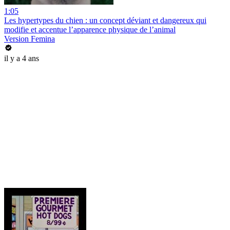
1:05
Les hypertypes du chien : un concept déviant et dangereux qui
modifie et accentue l’apparence physique de l’animal
Version Femina
il y a 4 ans