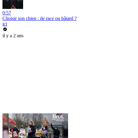
0:57
Choisir son chien : de race ou bâtard ?
ici
il y a 2 ans