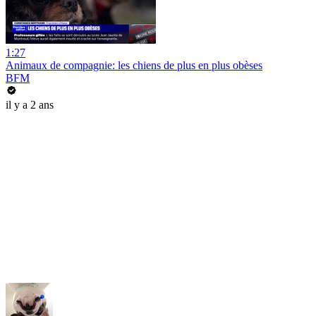
1:27
Animaux de compagnie: les chiens de plus en plus obèses
BFM
il y a 2 ans