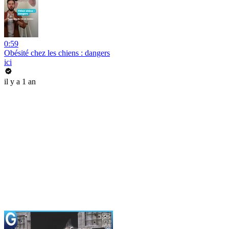
0:59
Obésité chez les chiens : dangers
ici
il y a 1 an