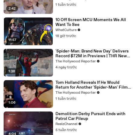
1 tuần trước
2:42
10 Off Screen MCU Moments We All
Want To See
WhatCulture
18 giờ trước
11:57
'Spider-Man: Brand New Day' Delivers
Record $72M in Previews | THR News
Video
The Hollywood Reporter
4 ngày trước
1:38
Tom Holland Reveals If He Would
Return for Another 'Spider-Man' Film |
THR Video
The Hollywood Reporter
1 tuần trước
1:06
Demolition Derby Pursuit Ends with
Patrol Car Pileup
ReelzChannel
5 tuần trước
4:04