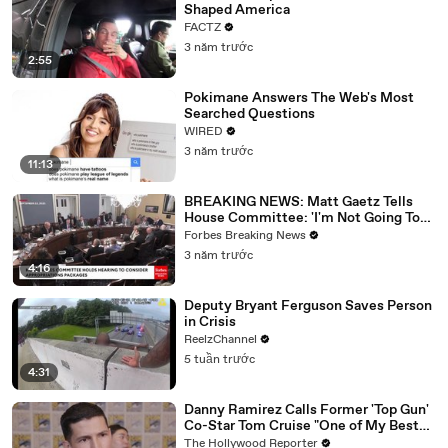
Shaped America
FACTZ
3 năm trước
2:55
Pokimane Answers The Web's Most
Searched Questions
WIRED
3 năm trước
11:13
BREAKING NEWS: Matt Gaetz Tells
House Committee: 'I'm Not Going To
Vote For A Continuing Resolution'
Forbes Breaking News
3 năm trước
4:16
Deputy Bryant Ferguson Saves Person
in Crisis
ReelzChannel
5 tuần trước
4:31
Danny Ramirez Calls Former 'Top Gun'
Co-Star Tom Cruise "One of My Best
Mentors" | SDCC 2026
The Hollywood Reporter