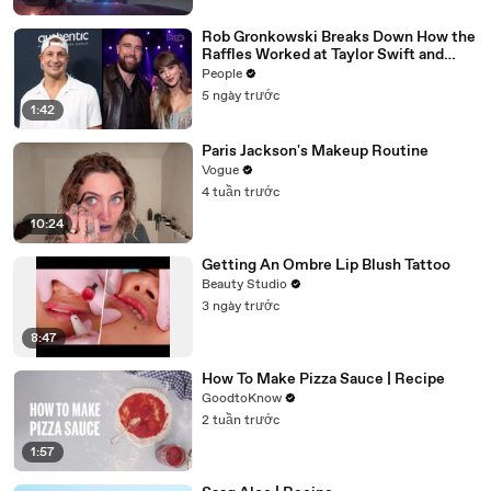
Rob Gronkowski Breaks Down How the
Raffles Worked at Taylor Swift and
Travis Kelce’s Wedding (Exclusive)
People
5 ngày trước
1:42
Paris Jackson's Makeup Routine
Vogue
4 tuần trước
10:24
Getting An Ombre Lip Blush Tattoo
Beauty Studio
3 ngày trước
8:47
How To Make Pizza Sauce | Recipe
GoodtoKnow
2 tuần trước
1:57