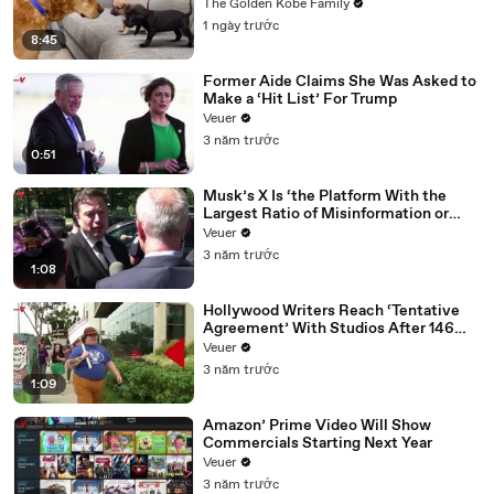
The Golden Kobe Family
1 ngày trước
8:45
Former Aide Claims She Was Asked to
Make a ‘Hit List’ For Trump
Veuer
3 năm trước
0:51
Musk’s X Is ‘the Platform With the
Largest Ratio of Misinformation or
Disinformation’ Amongst All Social
Veuer
Media Platforms
3 năm trước
1:08
Hollywood Writers Reach ‘Tentative
Agreement’ With Studios After 146
Day Strike
Veuer
3 năm trước
1:09
Amazon’ Prime Video Will Show
Commercials Starting Next Year
Veuer
3 năm trước