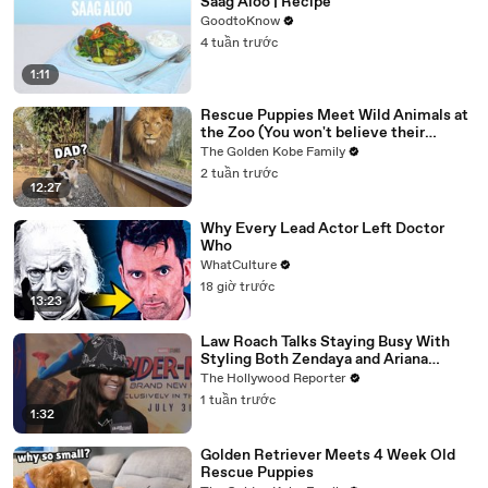
Saag Aloo | Recipe
GoodtoKnow
4 tuần trước
1:11
Rescue Puppies Meet Wild Animals at
the Zoo (You won't believe their
reaction)
The Golden Kobe Family
2 tuần trước
12:27
Why Every Lead Actor Left Doctor
Who
WhatCulture
18 giờ trước
13:23
Law Roach Talks Staying Busy With
Styling Both Zendaya and Ariana
Grande | THR Video
The Hollywood Reporter
1 tuần trước
1:32
Golden Retriever Meets 4 Week Old
Rescue Puppies