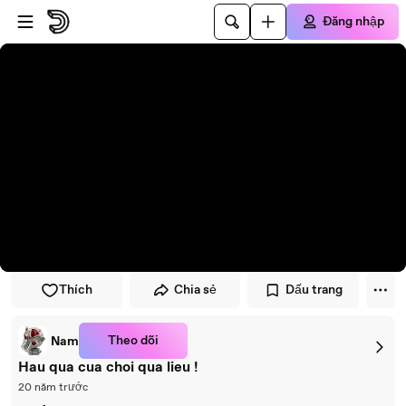
Đi đến trình phát
Đi đến nội dung chính
Đăng nhập
Thích
Chia sẻ
Dấu trang
Theo dõi
Nam
Hau qua cua choi qua lieu !
20 năm trước