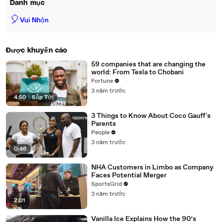
Danh mục
🎈
Vui Nhộn
Được khuyến cáo
59 companies that are changing the
world: From Tesla to Chobani
Fortune
3 năm trước
4:50
|
Sắp Tới
3 Things to Know About Coco Gauff's
Parents
People
3 năm trước
0:46
NHA Customers in Limbo as Company
Faces Potential Merger
SportsGrid
3 năm trước
2:01
Vanilla Ice Explains How the 90’s