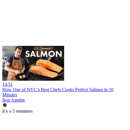
14:51
How One of NYC’s Best Chefs Cooks Perfect Salmon in 10
Minutes
Bon Appétit
il y a 5 semaines