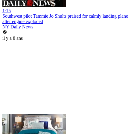
1:15
Southwest pilot Tammie Jo Shults praised for calmly landing plane
after engine exploded
NY Daily News
il y a 8 ans