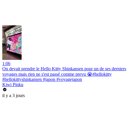
1:06
On devait prendre le Hello Kitty Shinkansen pour un de ses derniers
voyages mais rien ne s'est passé comme prevu 😭#hellokitty
#hellokittyshinkansen #japon #voyagejapon
Kiwi Pinku
il y a 3 jours