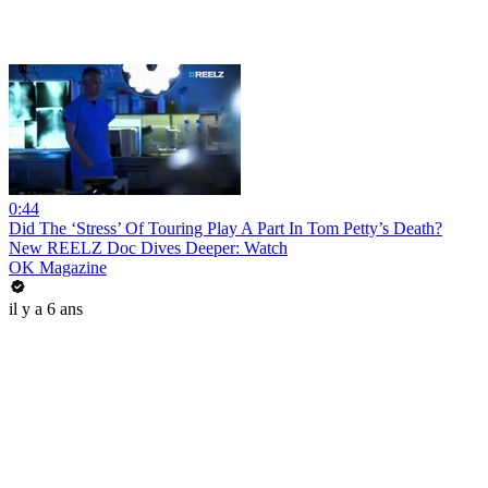
0:44
Did The ‘Stress’ Of Touring Play A Part In Tom Petty’s Death?
New REELZ Doc Dives Deeper: Watch
OK Magazine
il y a 6 ans