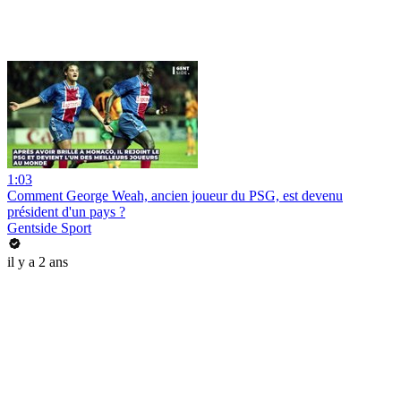
1:03
Comment George Weah, ancien joueur du PSG, est devenu
président d'un pays ?
Gentside Sport
il y a 2 ans