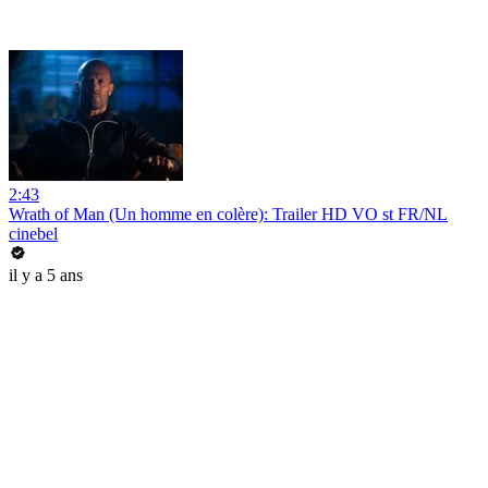
2:43
Wrath of Man (Un homme en colère): Trailer HD VO st FR/NL
cinebel
il y a 5 ans