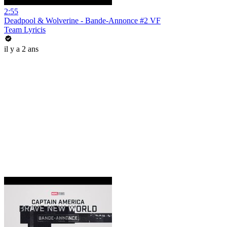
2:55
Deadpool & Wolverine - Bande-Annonce #2 VF
Team Lyricis
il y a 2 ans