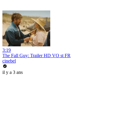
3:19
The Fall Guy: Trailer HD VO st FR
cinebel
il y a 3 ans