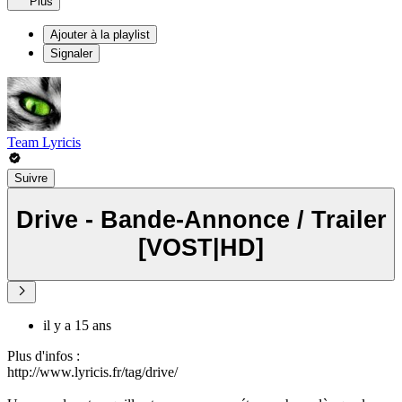
Plus
Ajouter à la playlist
Signaler
Team Lyricis
Suivre
Drive - Bande-Annonce / Trailer
[VOST|HD]
il y a 15 ans
Plus d'infos :
http://www.lyricis.fr/tag/drive/