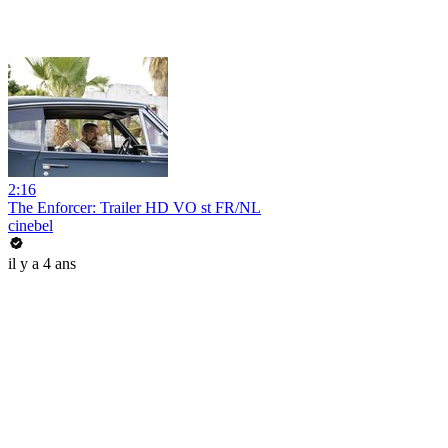
2:16
The Enforcer: Trailer HD VO st FR/NL
cinebel
il y a 4 ans