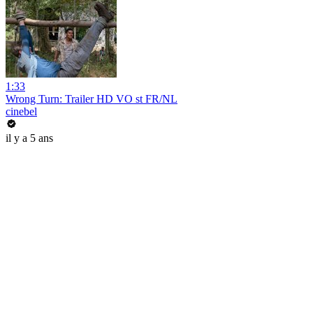
1:33
Wrong Turn: Trailer HD VO st FR/NL
cinebel
il y a 5 ans