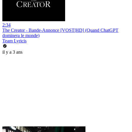
2:34
The Creator - Bande-Annonce [VOST|HD] (Quand ChatGPT
dominera le monde)
Team Lyricis
il y a 3 ans