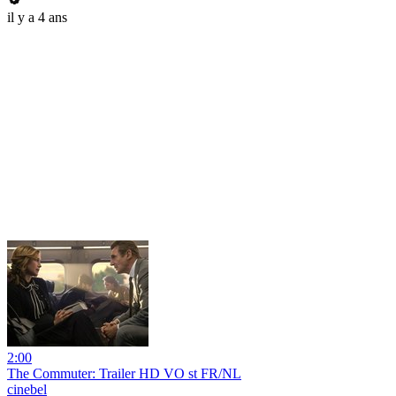
il y a 4 ans
2:00
The Commuter: Trailer HD VO st FR/NL
cinebel