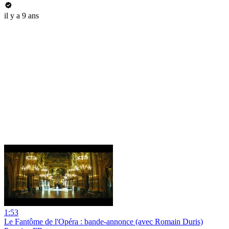
il y a 9 ans
1:53
Le Fantôme de l'Opéra : bande-annonce (avec Romain Duris)