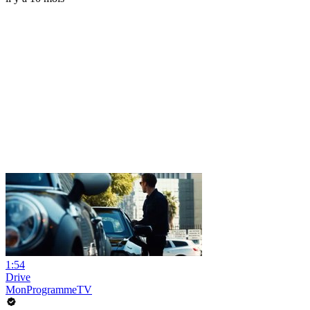
1:54
Drive
MonProgrammeTV