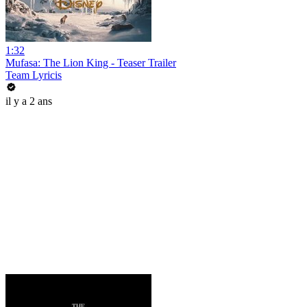
1:32
Mufasa: The Lion King - Teaser Trailer
Team Lyricis
il y a 2 ans