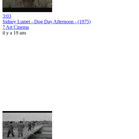
3:03
Sidney Lumet - Dog Day Afternoon - (1975)
7 Art Cinema
il y a 19 ans