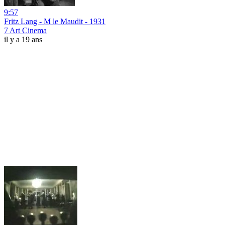
9:57
Fritz Lang - M le Maudit - 1931
7 Art Cinema
il y a 19 ans