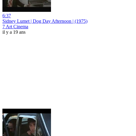
6:37
Sidney Lumet | Dog Day Afternoon | (1975)
7 Art Cinema
il y a 19 ans