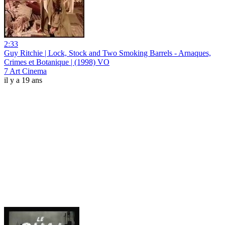
2:33
Guy Ritchie | Lock, Stock and Two Smoking Barrels - Arnaques,
Crimes et Botanique | (1998) VO
7 Art Cinema
il y a 19 ans