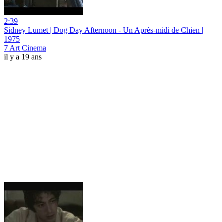
2:39
Sidney Lumet | Dog Day Afternoon - Un Après-midi de Chien |
1975
7 Art Cinema
il y a 19 ans