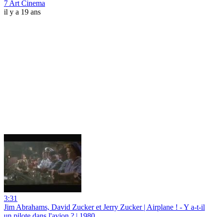
7 Art Cinema
il y a 19 ans
3:31
Jim Abrahams, David Zucker et Jerry Zucker | Airplane ! - Y a-t-il
un pilote dans l'avion ? | 1980