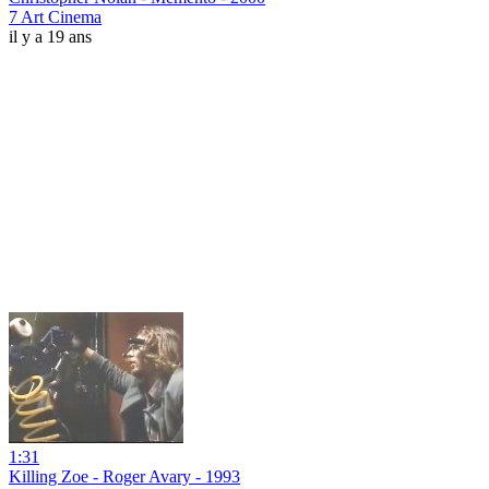
7 Art Cinema
il y a 19 ans
1:31
Killing Zoe - Roger Avary - 1993