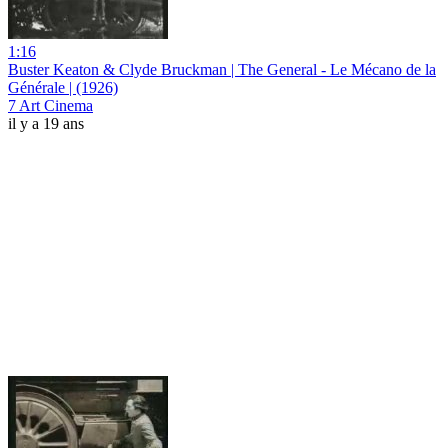
1:16
Buster Keaton & Clyde Bruckman | The General - Le Mécano de la
Générale | (1926)
7 Art Cinema
il y a 19 ans