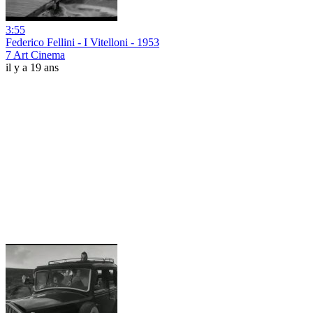
3:55
Federico Fellini - I Vitelloni - 1953
7 Art Cinema
il y a 19 ans