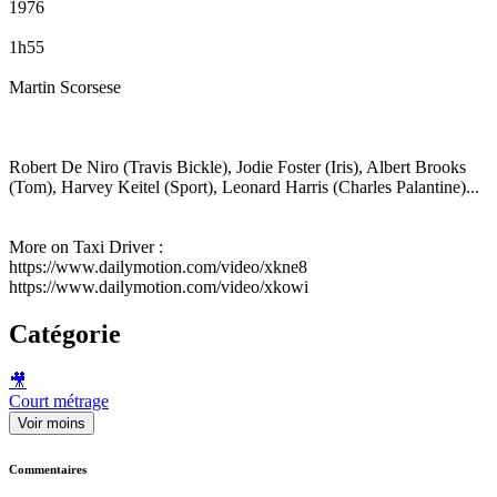
1976
1h55
Martin Scorsese
Robert De Niro (Travis Bickle), Jodie Foster (Iris), Albert Brooks
(Tom), Harvey Keitel (Sport), Leonard Harris (Charles Palantine)...
More on Taxi Driver :
https://www.dailymotion.com/video/xkne8
https://www.dailymotion.com/video/xkowi
Catégorie
🎥
Court métrage
Voir moins
Commentaires