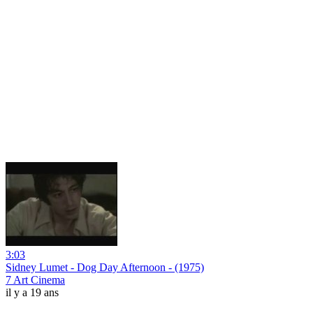
3:03
Sidney Lumet - Dog Day Afternoon - (1975)
7 Art Cinema
il y a 19 ans