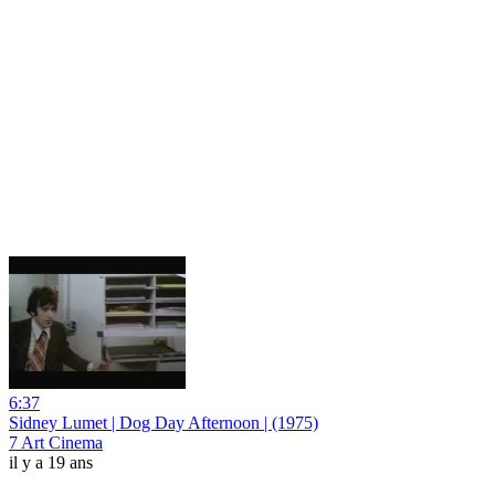
6:37
Sidney Lumet | Dog Day Afternoon | (1975)
7 Art Cinema
il y a 19 ans