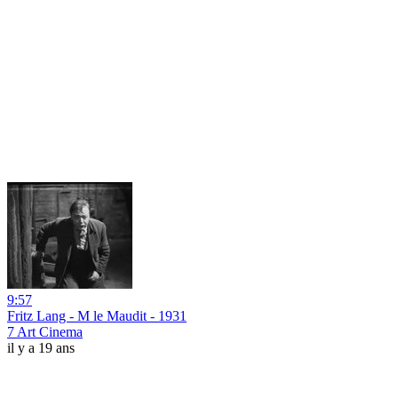
9:57
Fritz Lang - M le Maudit - 1931
7 Art Cinema
il y a 19 ans