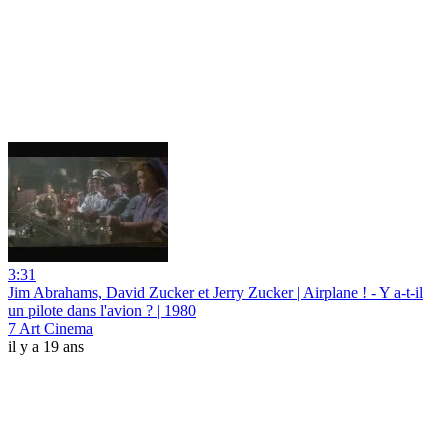
3:31
Jim Abrahams, David Zucker et Jerry Zucker | Airplane ! - Y a-t-il
un pilote dans l'avion ? | 1980
7 Art Cinema
il y a 19 ans