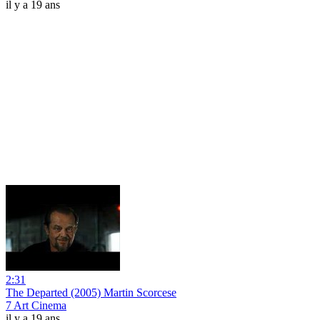
il y a 19 ans
2:31
The Departed (2005) Martin Scorcese
7 Art Cinema
il y a 19 ans