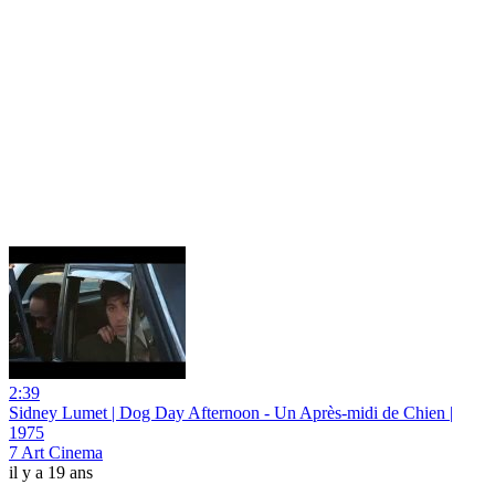
2:39
Sidney Lumet | Dog Day Afternoon - Un Après-midi de Chien |
1975
7 Art Cinema
il y a 19 ans