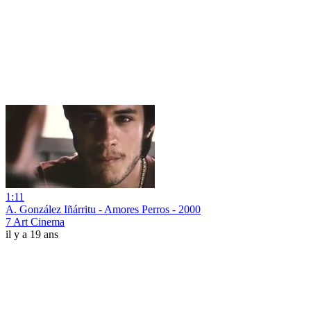
1:11
A. González Iñárritu - Amores Perros - 2000
7 Art Cinema
il y a 19 ans