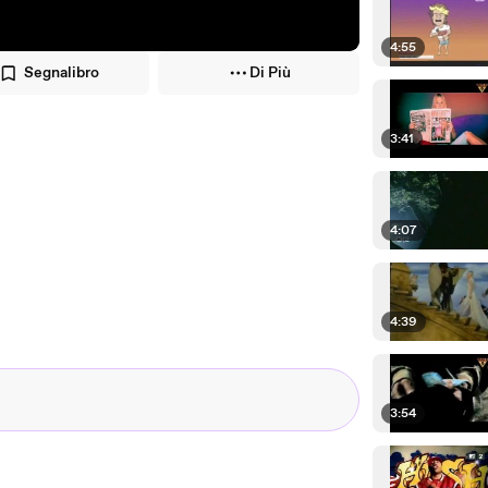
4:55
Segnalibro
Di Più
3:41
4:07
4:39
3:54