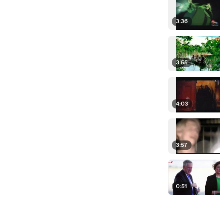
3:36
3:55
4:03
3:57
0:51