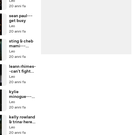
Leo
20 anni fa
sean paul---
get busy
Leo
20 anni fa
sting & cheb
mami---
desert rose
Leo
20 anni fa
leann rhimes-
-can't fight
the moonlight
Leo
20 anni fa
kylie
minogue---on
a night like
Leo
this
20 anni fa
kelly rowland
& trina-here
we go again
Leo
20 anni fa