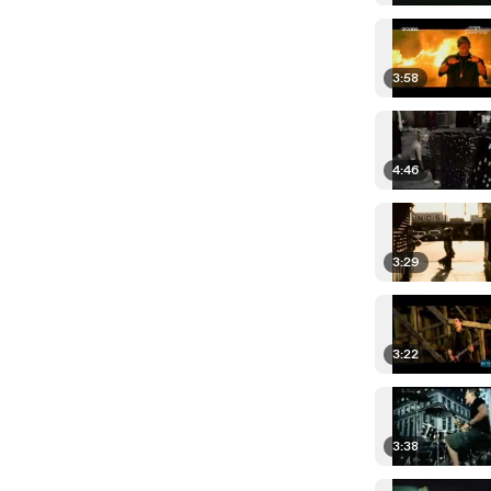
3:58
4:46
3:29
3:22
3:38