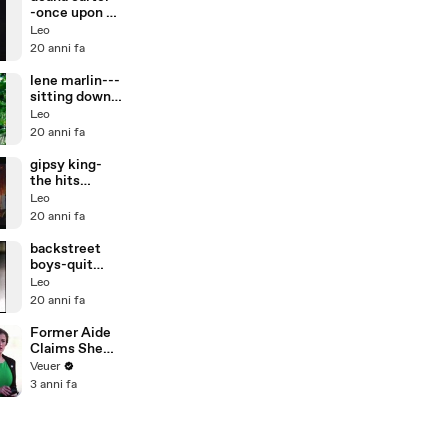
-once upon a
december
Leo
20 anni fa
lene marlin---
sitting down
here
Leo
20 anni fa
gipsy king-
the hits
medley
Leo
20 anni fa
backstreet
boys-quit
playng........
Leo
20 anni fa
Former Aide
Claims She
Was Asked to
Veuer
Make a ‘Hit
3 anni fa
List’ For
Trump