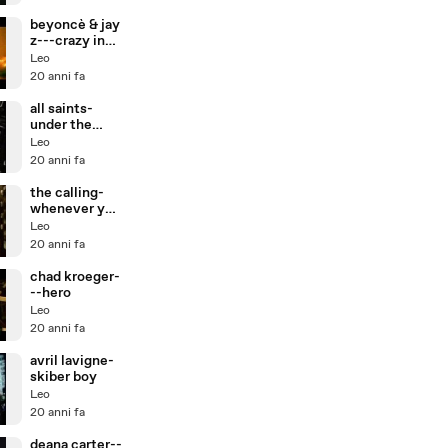
beyoncè & jay
z---crazy in
love74
Leo
20 anni fa
all saints-
under the
bridge
Leo
20 anni fa
the calling-
whenever you
will go
Leo
20 anni fa
chad kroeger-
--hero
Leo
20 anni fa
avril lavigne-
skiber boy
Leo
20 anni fa
deana carter--