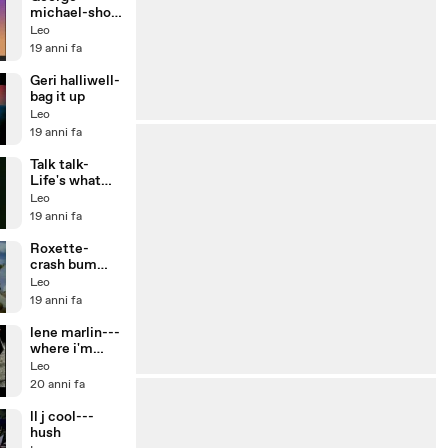
michael-shot
the dog
Leo
19 anni fa
Geri halliwell-
bag it up
Leo
19 anni fa
Talk talk-
Life's what
you make it
Leo
19 anni fa
Roxette-
crash bum
bang
Leo
19 anni fa
lene marlin---
where i'm
headed
Leo
20 anni fa
ll j cool---
hush