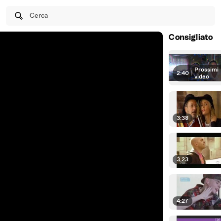
Cerca
Consigliato
Prossimi
2:40
|
video
3:38
3:23
4:27