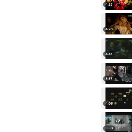
4:28
4:26
4:47
3:37
4:08
3:50