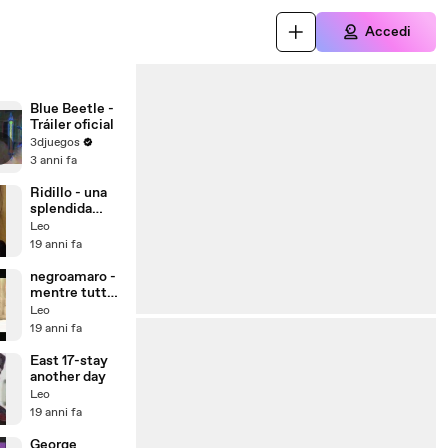
Accedi
Blue Beetle -
Tráiler oficial
3djuegos
3 anni fa
Ridillo - una
splendida
giornata
Leo
19 anni fa
negroamaro -
mentre tutto
scorre
Leo
19 anni fa
East 17-stay
another day
Leo
19 anni fa
George