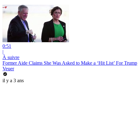
0:51
|
À suivre
Former Aide Claims She Was Asked to Make a ‘Hit List’ For Trump
Veuer
il y a 3 ans