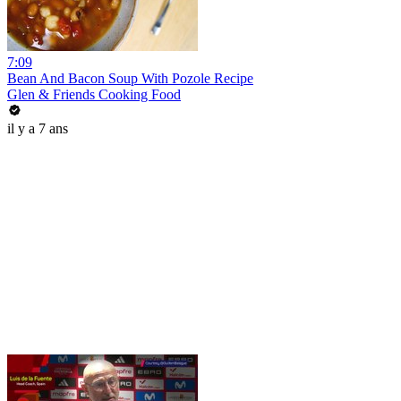
7:09
Bean And Bacon Soup With Pozole Recipe
Glen & Friends Cooking Food
il y a 7 ans