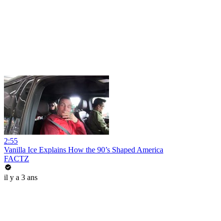
2:55
Vanilla Ice Explains How the 90’s Shaped America
FACTZ
il y a 3 ans