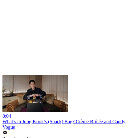
8:04
What’s in Jung Kook’s (Snack) Bag? Crème Brûlée and Candy
Vogue