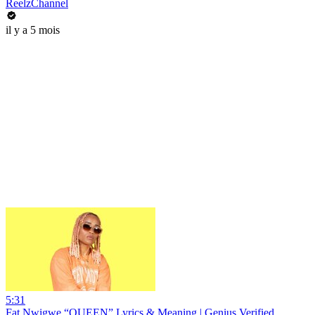
ReelzChannel
il y a 5 mois
5:31
Fat Nwigwe “QUEEN” Lyrics & Meaning | Genius Verified