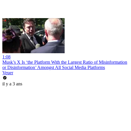
1:08
Musk’s X Is ‘the Platform With the Largest Ratio of Misinformation
or Disinformation’ Amongst All Social Media Platforms
Veuer
il y a 3 ans