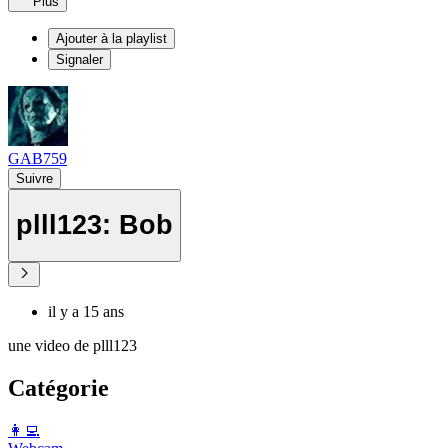
Plus
Ajouter à la playlist
Signaler
GAB759
Suivre
plll123: Bob
il y a 15 ans
une video de plll123
Catégorie
️👩‍💻️