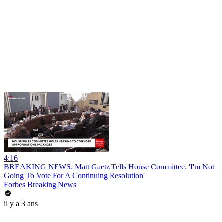
4:16
BREAKING NEWS: Matt Gaetz Tells House Committee: 'I'm Not
Going To Vote For A Continuing Resolution'
Forbes Breaking News
il y a 3 ans