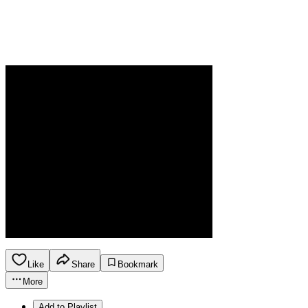
Like
Share
Bookmark
More
Add to Playlist