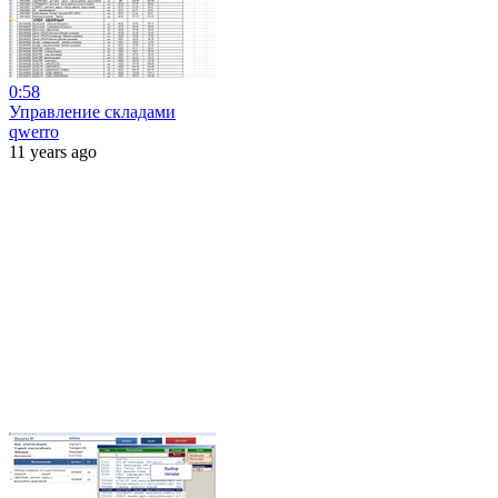
0:58
Управление складами
qwerro
11 years ago