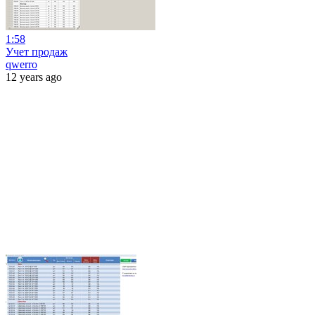
1:58
Учет продаж
qwerro
12 years ago