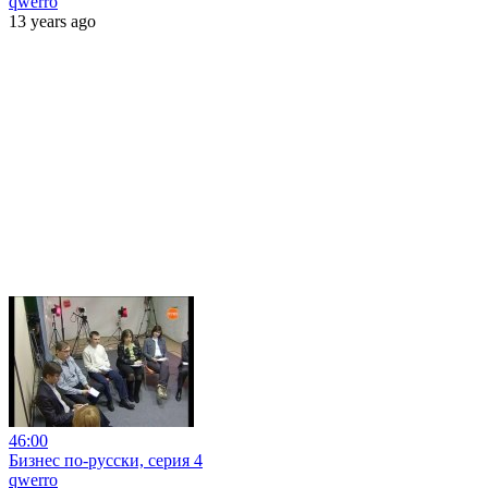
qwerro
13 years ago
46:00
Бизнес по-русски, серия 4
qwerro