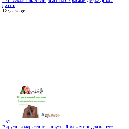
Ген всевластия. Эксперименты с крысами Дидье Дезора
qwerro
12 years ago
2:57
Вирусный маркетинг_ вирусный маркетинг для вашего