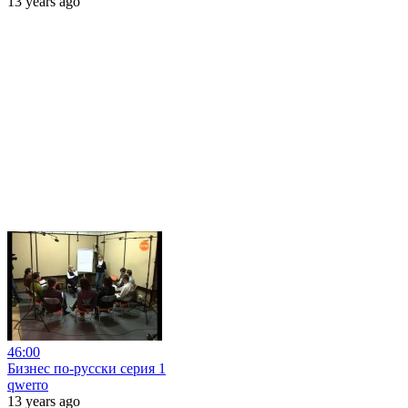
13 years ago
46:00
Бизнес по-русски серия 1
qwerro
13 years ago