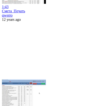
1:43
Смета_Печать
qwerro
12 years ago