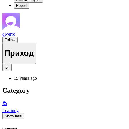
Report
qwerro
Follow
Приход
15 years ago
Category
📚
Learning
Show less
Comments