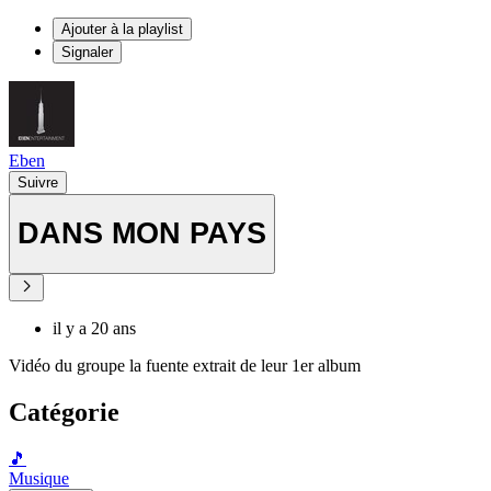
Ajouter à la playlist
Signaler
Eben
Suivre
DANS MON PAYS
il y a 20 ans
Vidéo du groupe la fuente extrait de leur 1er album
Catégorie
🎵
Musique