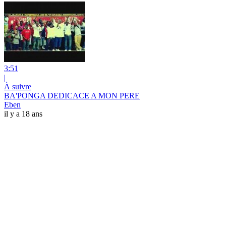
3:51
|
À suivre
BA'PONGA DEDICACE A MON PERE
Eben
il y a 18 ans