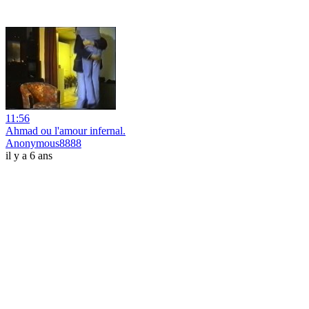
11:56
Ahmad ou l'amour infernal.
Anonymous8888
il y a 6 ans