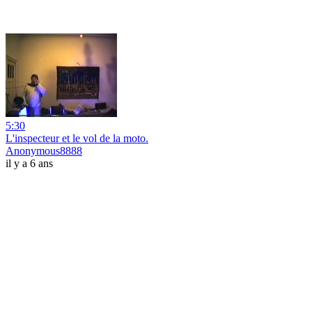
5:30
L'inspecteur et le vol de la moto.
Anonymous8888
il y a 6 ans