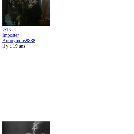
2:13
Imposter
Anonymous8888
il y a 19 ans