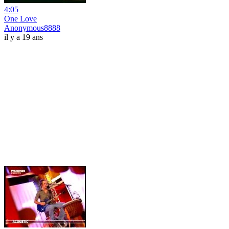
4:05
One Love
Anonymous8888
il y a 19 ans