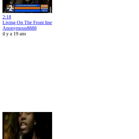
2:18
Living On The Front line
Anonymous8888
il y a 19 ans