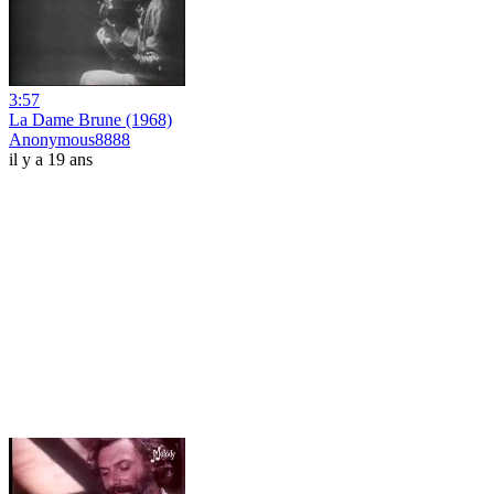
3:57
La Dame Brune (1968)
Anonymous8888
il y a 19 ans