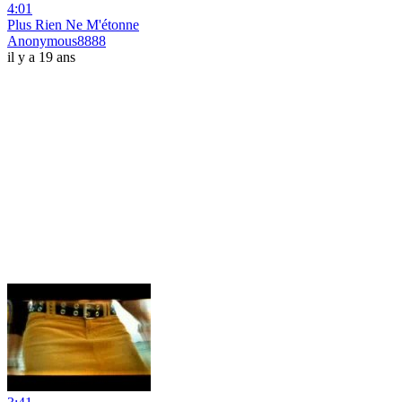
4:01
Plus Rien Ne M'étonne
Anonymous8888
il y a 19 ans