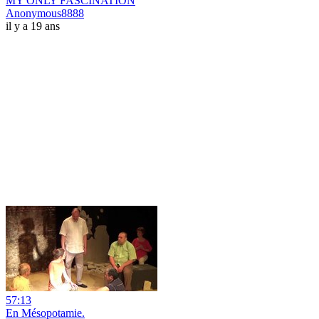
MY ONLY FASCINATION
Anonymous8888
il y a 19 ans
57:13
En Mésopotamie.