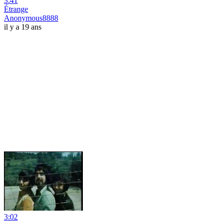
3:41
Étrange
Anonymous8888
il y a 19 ans
3:02