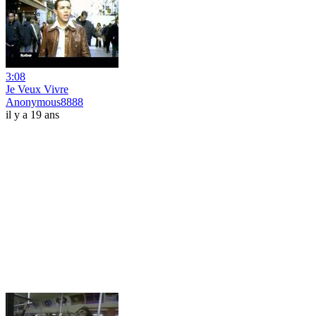
3:08
Je Veux Vivre
Anonymous8888
il y a 19 ans