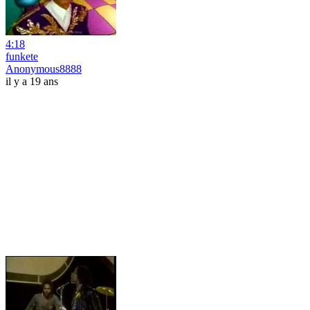
4:18
funkete
Anonymous8888
il y a 19 ans