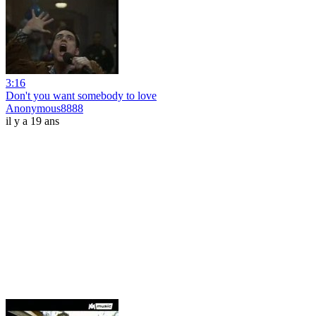
3:16
Don't you want somebody to love
Anonymous8888
il y a 19 ans