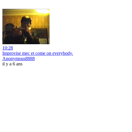
10:28
Improvise mec et come on everybody.
Anonymous8888
il y a 6 ans