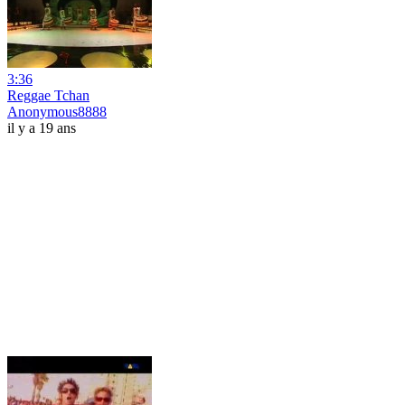
3:36
Reggae Tchan
Anonymous8888
il y a 19 ans