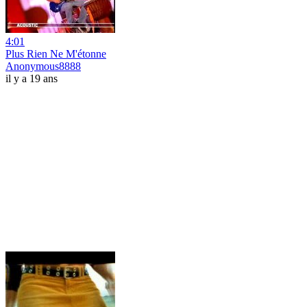
4:01
Plus Rien Ne M'étonne
Anonymous8888
il y a 19 ans