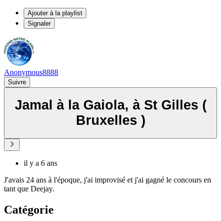
Ajouter à la playlist
Signaler
Anonymous8888
Suivre
Jamal à la Gaiola, à St Gilles (
Bruxelles )
il y a 6 ans
J'avais 24 ans à l'époque, j'ai improvisé et j'ai gagné le concours en
tant que Deejay.
Catégorie