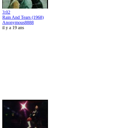
3:02
Rain And Tears (1968)
Anonymous8888
il y a 19 ans