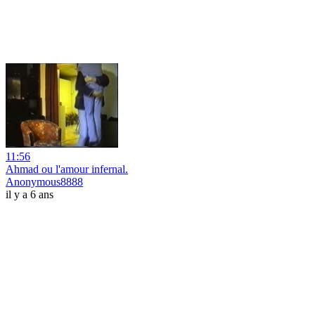
11:56
Ahmad ou l'amour infernal.
Anonymous8888
il y a 6 ans