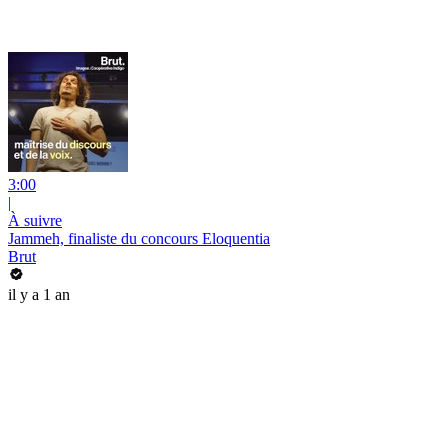
3:00
|
À suivre
Jammeh, finaliste du concours Eloquentia
Brut
il y a 1 an