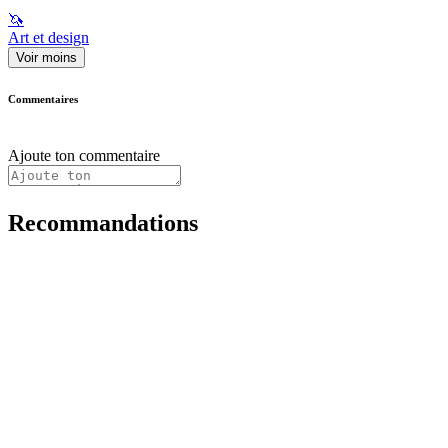
🦄
Art et design
Voir moins
Commentaires
Ajoute ton commentaire
Recommandations