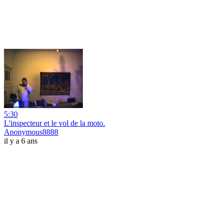
5:30
L'inspecteur et le vol de la moto.
Anonymous8888
il y a 6 ans