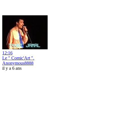
12:16
Le " Comic'Art ".
Anonymous8888
il y a 6 ans