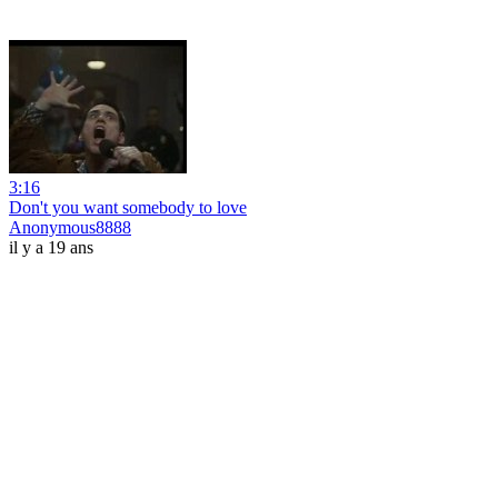
3:16
Don't you want somebody to love
Anonymous8888
il y a 19 ans