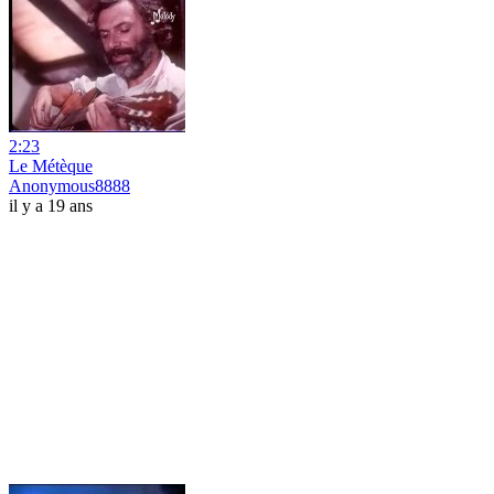
2:23
Le Métèque
Anonymous8888
il y a 19 ans