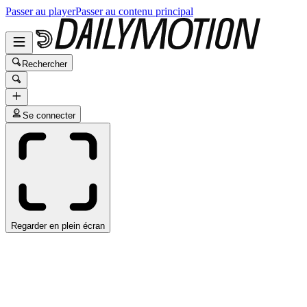
Passer au player
Passer au contenu principal
Rechercher
Se connecter
Regarder en plein écran