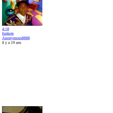
4:18
funkete
Anonymous8888
il y a 19 ans