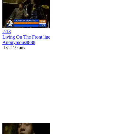
2:18
Living On The Front line
Anonymous8888
il y a 19 ans