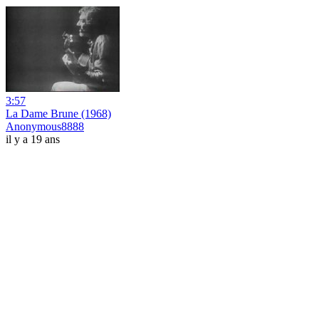
3:57
La Dame Brune (1968)
Anonymous8888
il y a 19 ans