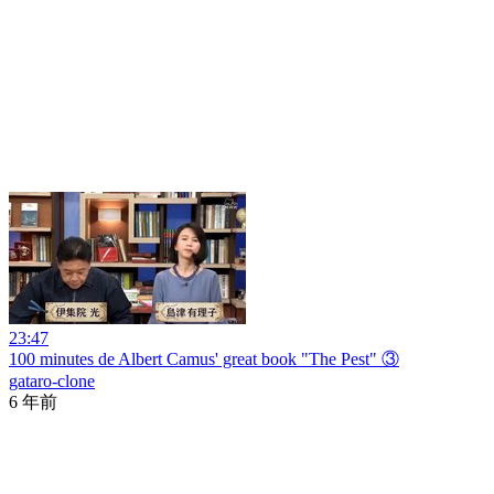
23:47
100 minutes de Albert Camus' great book "The Pest" ③
gataro-clone
6 年前