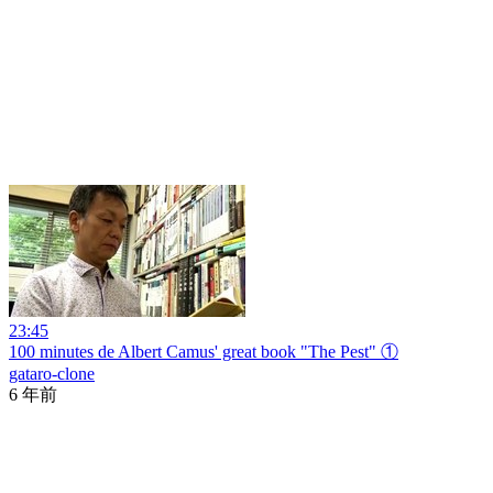
23:45
100 minutes de Albert Camus' great book "The Pest" ①
gataro-clone
6 年前