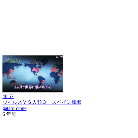
48:57
ウイルスＶＳ人類３ スペイン風邪
gataro-clone
6 年前