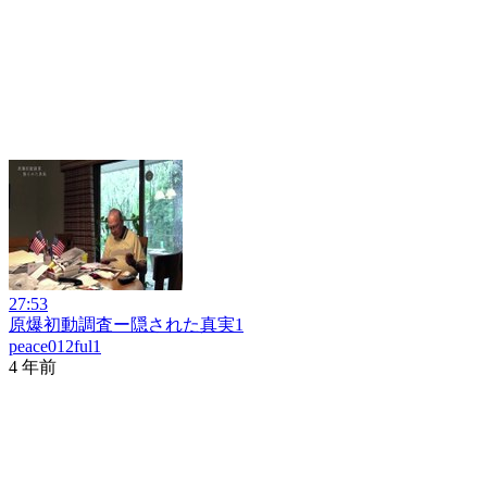
27:53
原爆初動調査ー隠された真実1
peace012ful1
4 年前