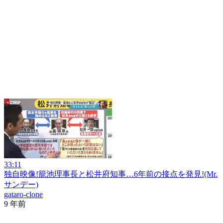
33:11
独自映像!籠池理事長と松井府知事…6年前の接点を発見!(Mr.
サンデー)
gataro-clone
9 年前