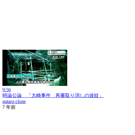
9:56
時論公論 「大崎事件 再審取り消しの波紋」
gataro-clone
7 年前