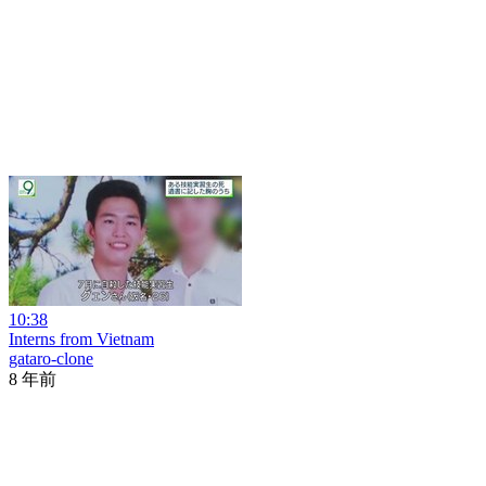
10:38
Interns from Vietnam
gataro-clone
8 年前