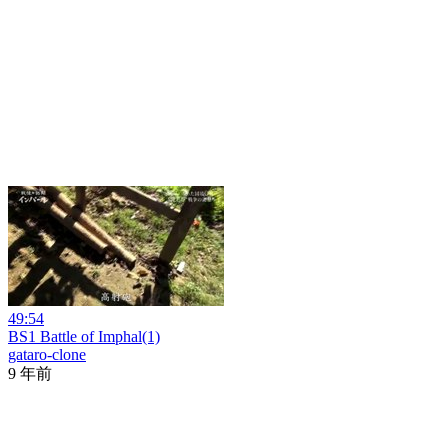
49:54
BS1 Battle of Imphal(1)
gataro-clone
9 年前