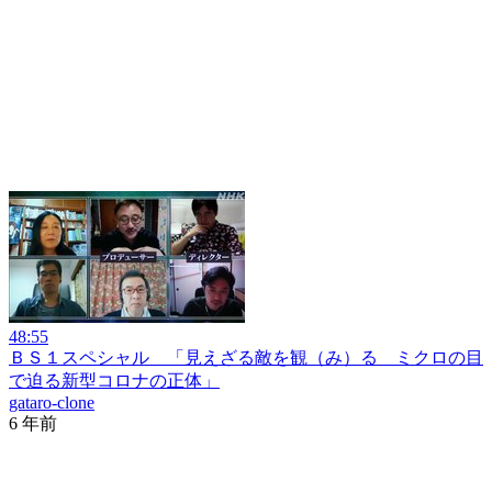
48:55
ＢＳ１スペシャル 「見えざる敵を観（み）る ミクロの目
で迫る新型コロナの正体」
gataro-clone
6 年前