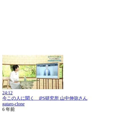
24:12
今この人に聞く iPS研究所 山中伸弥さん
gataro-clone
6 年前