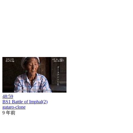
48:59
BS1 Battle of Imphal(2)
gataro-clone
9 年前