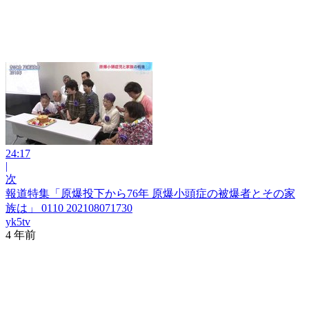
24:17
|
次
報道特集「原爆投下から76年 原爆小頭症の被爆者とその家
族は」 0110 202108071730
yk5tv
4 年前