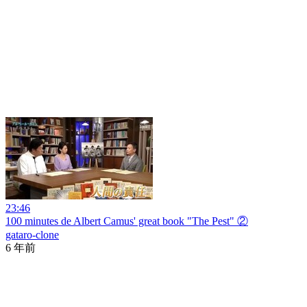
23:46
100 minutes de Albert Camus' great book "The Pest" ②
gataro-clone
6 年前