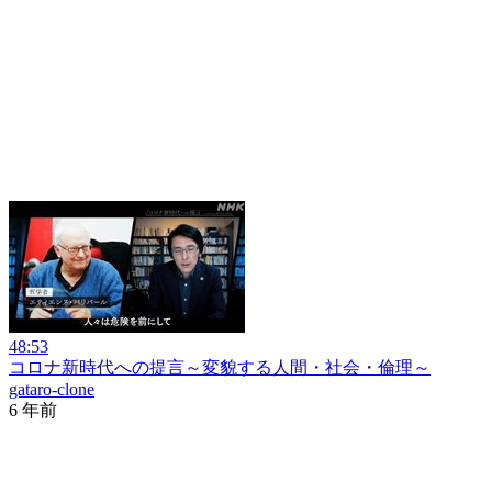
48:53
コロナ新時代への提言～変貌する人間・社会・倫理～
gataro-clone
6 年前