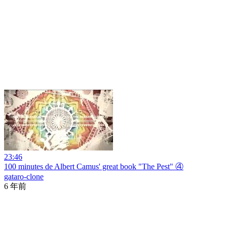
23:46
100 minutes de Albert Camus' great book "The Pest" ④
gataro-clone
6 年前