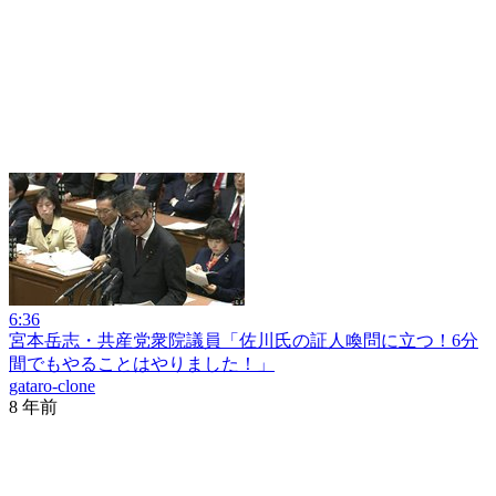
6:36
宮本岳志・共産党衆院議員「佐川氏の証人喚問に立つ！6分
間でもやることはやりました！」
gataro-clone
8 年前