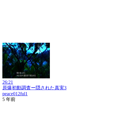
26:21
原爆初動調査ー隠された真実3
peace012ful1
5 年前