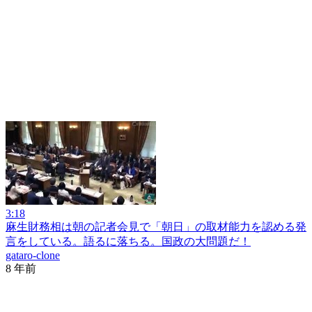
3:18
麻生財務相は朝の記者会見で「朝日」の取材能力を認める発
言をしている。語るに落ちる。国政の大問題だ！
gataro-clone
8 年前