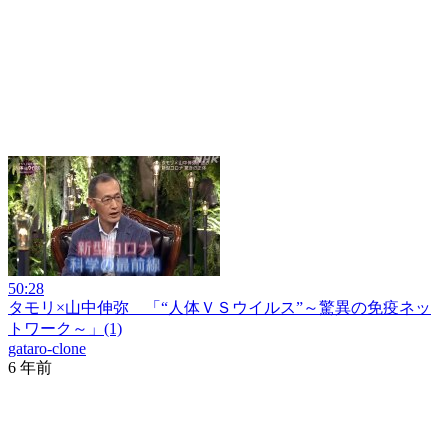
50:28
タモリ×山中伸弥 「“人体ＶＳウイルス”～驚異の免疫ネッ
トワーク～」(1)
gataro-clone
6 年前