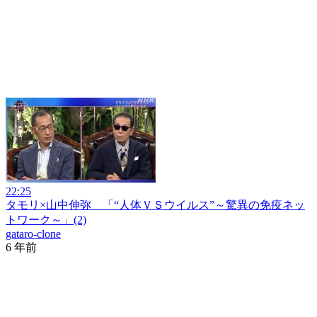
22:25
タモリ×山中伸弥 「“人体ＶＳウイルス”～驚異の免疫ネッ
トワーク～」(2)
gataro-clone
6 年前