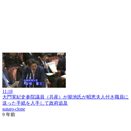
11:18
大門実紀史参院議員（共産）が籠池氏が昭恵夫人付き職員に
送った手紙を入手して政府追及
gataro-clone
9 年前