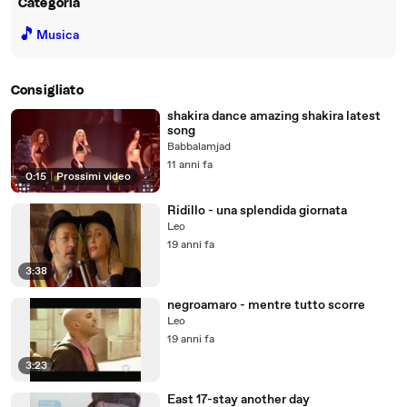
Categoria
🎵
Musica
Consigliato
shakira dance amazing shakira latest
song
Babbalamjad
11 anni fa
0:15
|
Prossimi video
Ridillo - una splendida giornata
Leo
19 anni fa
3:38
negroamaro - mentre tutto scorre
Leo
19 anni fa
3:23
East 17-stay another day