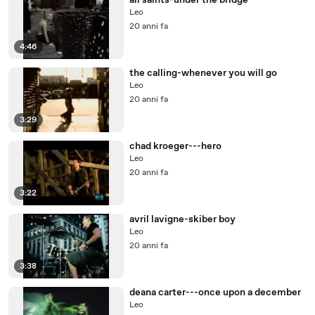
all saints-under the bridge
Leo
20 anni fa
4:46
the calling-whenever you will go
Leo
20 anni fa
3:29
chad kroeger---hero
Leo
20 anni fa
3:22
avril lavigne-skiber boy
Leo
20 anni fa
3:38
deana carter---once upon a december
Leo