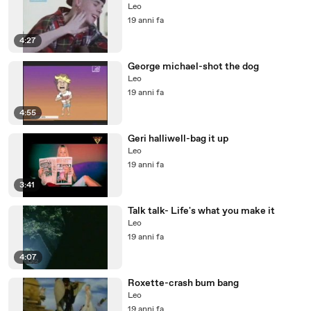
Leo
19 anni fa
4:27
George michael-shot the dog
Leo
19 anni fa
4:55
Geri halliwell-bag it up
Leo
19 anni fa
3:41
Talk talk- Life's what you make it
Leo
19 anni fa
4:07
Roxette-crash bum bang
Leo
19 anni fa