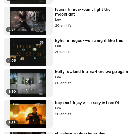
leann rhimes--can't fight the
moonlight
Leo
20 anni fa
3:37
kylie minogue---on a night like this
Leo
20 anni fa
4:08
kelly rowland & trina-here we go again
Leo
20 anni fa
3:50
beyoncè & jay z---crazy in love74
Leo
20 anni fa
3:58