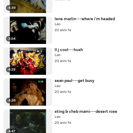
4:39
lene marlin---where i'm headed
Leo
20 anni fa
3:54
ll j cool---hush
Leo
20 anni fa
4:28
sean paul---get busy
Leo
20 anni fa
4:26
sting & cheb mami---desert rose
Leo
20 anni fa
4:47