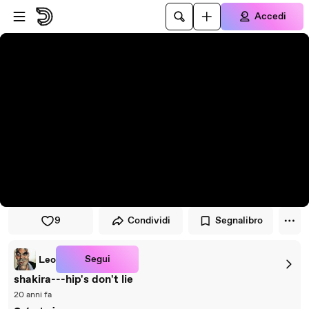
Vai al lettore
Passa al contenuto principale
Accedi
9
Condividi
Segnalibro
Segui
Leo
shakira---hip's don't lie
20 anni fa