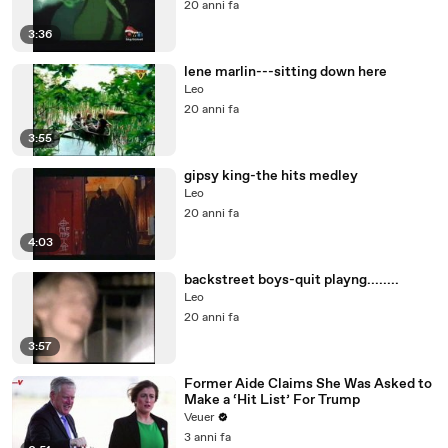
20 anni fa
3:36
lene marlin---sitting down here
Leo
20 anni fa
3:55
gipsy king-the hits medley
Leo
20 anni fa
4:03
backstreet boys-quit playng........
Leo
20 anni fa
3:57
Former Aide Claims She Was Asked to
Make a ‘Hit List’ For Trump
Veuer
3 anni fa