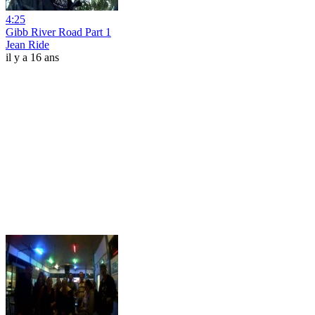
4:25
Gibb River Road Part 1
Jean Ride
il y a 16 ans