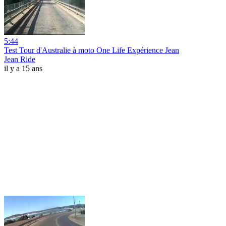
5:44
Test Tour d'Australie à moto One Life Expérience Jean
Jean Ride
il y a 15 ans