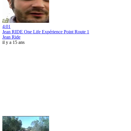
4:01
Jean RIDE One Life Expérience Point Route 1
Jean Ride
il y a 15 ans