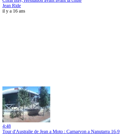
Coral Bay, Hesitation avant avant la chute
Jean Ride
il y a 16 ans
4:48
Tour d'Australie de Jean a Moto : Carnarvon a Nanutarra 16-9