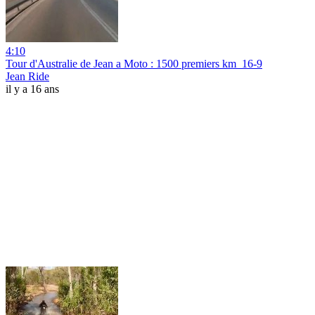
4:10
Tour d'Australie de Jean a Moto : 1500 premiers km_16-9
Jean Ride
il y a 16 ans