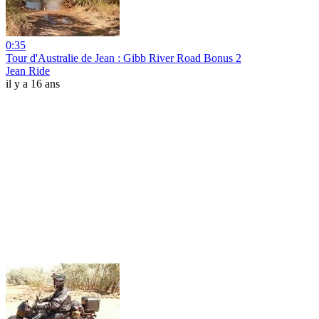
0:35
Tour d'Australie de Jean : Gibb River Road Bonus 2
Jean Ride
il y a 16 ans