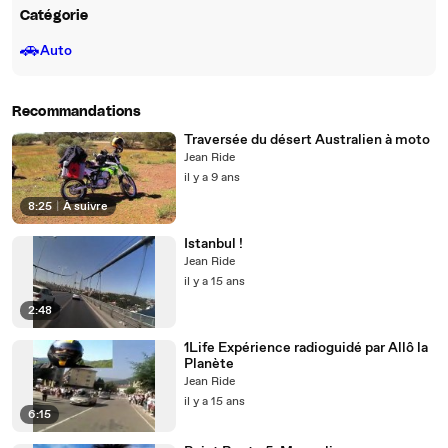
Catégorie
🚗
Auto
Recommandations
Traversée du désert Australien à moto
Jean Ride
il y a 9 ans
8:25
|
À suivre
Istanbul !
Jean Ride
il y a 15 ans
2:48
1Life Expérience radioguidé par Allô la
Planète
Jean Ride
il y a 15 ans
6:15