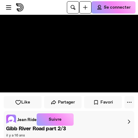
Passer au player
Passer au contenu principal
Se connecter
Like
Partager
Favori
Suivre
Jean Ride
Gibb River Road part 2/3
il y a 16 ans