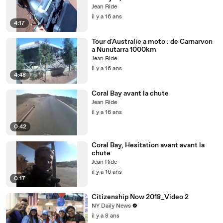
Jean Ride
il y a 16 ans
4:17
Tour d'Australie a moto : de Carnarvon
a Nunutarra 1000km
Jean Ride
il y a 16 ans
4:48
Coral Bay avant la chute
Jean Ride
il y a 16 ans
0:42
Coral Bay, Hesitation avant avant la
chute
Jean Ride
il y a 16 ans
0:17
Citizenship Now 2018_Video 2
NY Daily News
il y a 8 ans