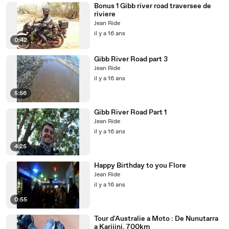
Bonus 1 Gibb river road traversee de
riviere
Jean Ride
il y a 16 ans
0:42
Gibb River Road part 3
Jean Ride
il y a 16 ans
5:56
Gibb River Road Part 1
Jean Ride
il y a 16 ans
4:25
Happy Birthday to you Flore
Jean Ride
il y a 16 ans
0:55
Tour d'Australie a Moto : De Nunutarra
a Karijini, 700km