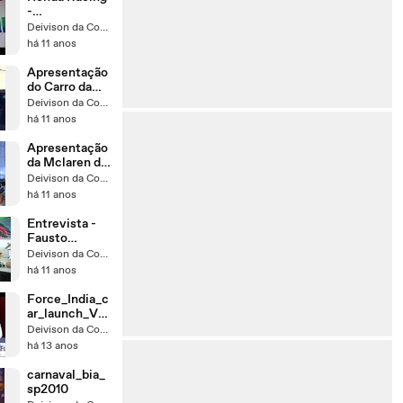
-
Apresentação
Deivison da Conceição
em RA108 -
há 11 anos
Parte 1
Apresentação
do Carro da
BMW Sauber
Deivison da Conceição
2008
há 11 anos
Apresentação
da Mclaren de
2008
Deivison da Conceição
há 11 anos
Entrevista -
Fausto
Macieira -
Deivison da Conceição
motors
há 11 anos
Company
Force_India_c
ar_launch_VJ
M_01
Deivison da Conceição
há 13 anos
carnaval_bia_
sp2010