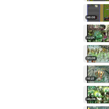
46:05
52:01
30:08
16:27
46:08