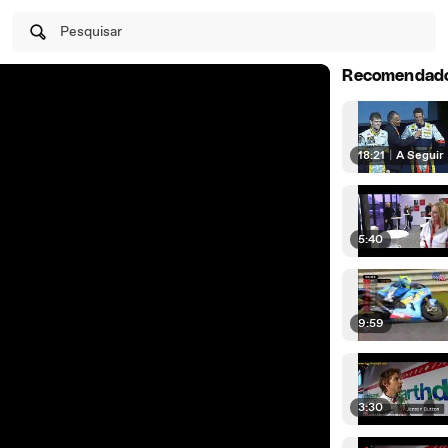
Pesquisar
Recomendad
18:21
|
A Seguir
5:40
9:59
3:30