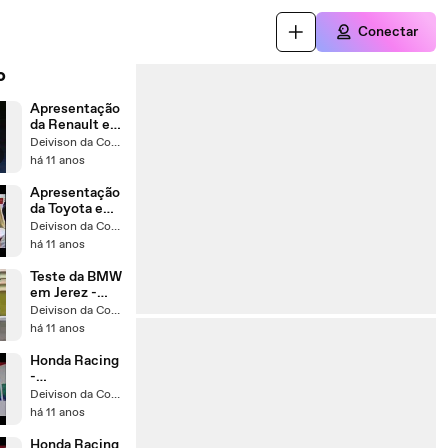
Conectar
o
Apresentação
da Renault em
2008
Deivison da Conceição
há 11 anos
Apresentação
da Toyota em
2008
Deivison da Conceição
há 11 anos
Teste da BMW
em Jerez -
Temporada
Deivison da Conceição
2008
há 11 anos
Honda Racing
-
Apresentação
Deivison da Conceição
em RA108 -
há 11 anos
Parte 2
Honda Racing