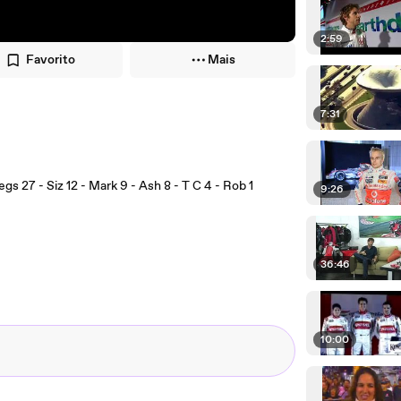
2:59
Favorito
Mais
7:31
gs 27 - Siz 12 - Mark 9 - Ash 8 - T C 4 - Rob 1
9:26
36:46
10:00