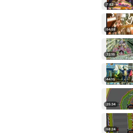
7:52
54:58
32:15
44:15
25:34
58:24