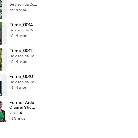
Deivison da Conceição
há 14 anos
Filme_0014
Deivison da Conceição
há 14 anos
Filme_0011
Deivison da Conceição
há 14 anos
Filme_0010
Deivison da Conceição
há 14 anos
Former Aide
Claims She
Was Asked to
Veuer
Make a ‘Hit
há 3 anos
List’ For
Trump