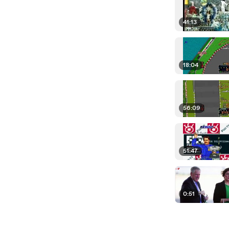
41:13
18:04
56:09
51:47
0:51