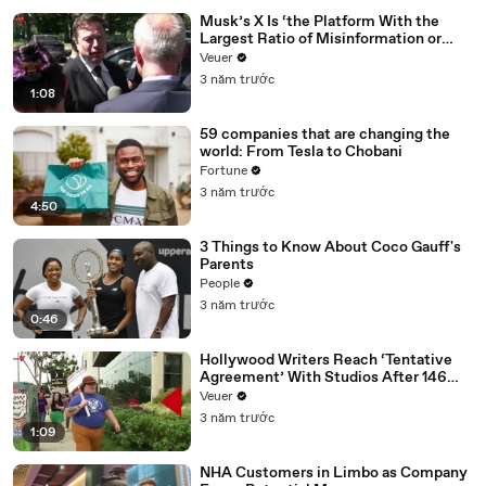
Musk’s X Is ‘the Platform With the
Largest Ratio of Misinformation or
Disinformation’ Amongst All Social
Veuer
Media Platforms
3 năm trước
1:08
59 companies that are changing the
world: From Tesla to Chobani
Fortune
3 năm trước
4:50
3 Things to Know About Coco Gauff's
Parents
People
3 năm trước
0:46
Hollywood Writers Reach ‘Tentative
Agreement’ With Studios After 146
Day Strike
Veuer
3 năm trước
1:09
NHA Customers in Limbo as Company