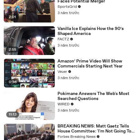
Faces Potential Merger
SportsGrid
3 năm trước
2:01
Vanilla Ice Explains How the 90’s
Shaped America
FACTZ
3 năm trước
2:55
Amazon’ Prime Video Will Show
Commercials Starting Next Year
Veuer
3 năm trước
0:36
Pokimane Answers The Web's Most
Searched Questions
WIRED
3 năm trước
11:13
BREAKING NEWS: Matt Gaetz Tells
House Committee: 'I'm Not Going To
Vote For A Continuing Resolution'
Forbes Breaking News