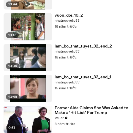
13:44
vuon_doi_10_2
nhatnguyetp88
15 năm trước
13:13
lam_bo_that_tuyet_32_end_2
nhatnguyetp88
15 năm trước
13:36
lam_bo_that_tuyet_32_end_1
nhatnguyetp88
15 năm trước
13:49
Former Aide Claims She Was Asked to
Make a ‘Hit List’ For Trump
Veuer
3 năm trước
0:51