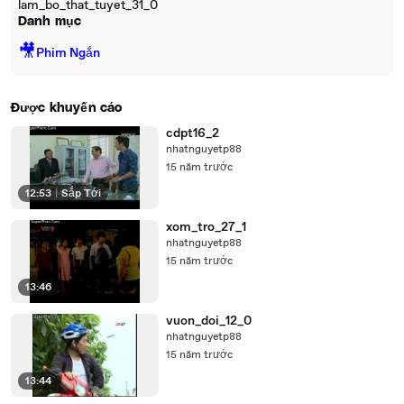
lam_bo_that_tuyet_31_0
Danh mục
🎥
Phim Ngắn
Được khuyến cáo
cdpt16_2
nhatnguyetp88
15 năm trước
12:53
|
Sắp Tới
xom_tro_27_1
nhatnguyetp88
15 năm trước
13:46
vuon_doi_12_0
nhatnguyetp88
15 năm trước
13:44