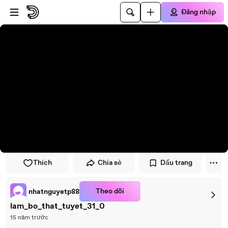
Đi đến trình phát
Đi đến nội dung chính
Đăng nhập
Thích
Chia sẻ
Dấu trang
Theo dõi
nhatnguyetp88
lam_bo_that_tuyet_31_0
15 năm trước