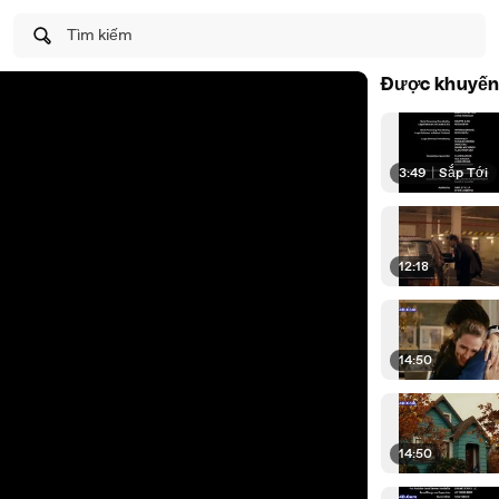
Tìm kiếm
Được khuyến
3:49
|
Sắp Tới
12:18
14:50
14:50