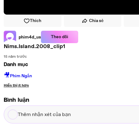
Thích
Chia sẻ
Theo dõi
phim4d_us
Nims.Island.2008_clip1
15 năm trước
Danh mục
🎥
Phim Ngắn
Hiển thị ít hơn
Bình luận
Thêm
nhận
xét
của
bạn