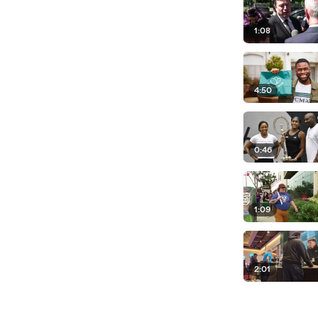
1:08
4:50
0:46
1:09
2:01