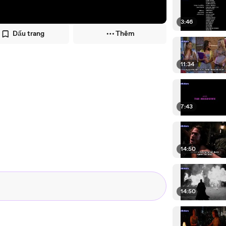
3:46
Dấu trang
Thêm
11:34
7:43
14:50
14:50