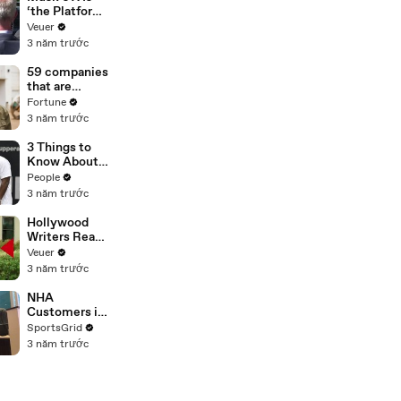
‘the Platform
With the
Veuer
Largest Ratio
3 năm trước
of
Misinformatio
59 companies
n or
that are
Disinformatio
changing the
Fortune
n’ Amongst
world: From
3 năm trước
All Social
Tesla to
Media
Chobani
3 Things to
Platforms
Know About
Coco Gauff's
People
Parents
3 năm trước
Hollywood
Writers Reach
‘Tentative
Veuer
Agreement’
3 năm trước
With Studios
After 146 Day
NHA
Strike
Customers in
Limbo as
SportsGrid
Company
3 năm trước
Faces
Potential
Merger