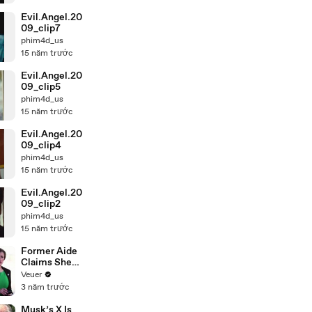
Evil.Angel.20
09_clip7
phim4d_us
15 năm trước
Evil.Angel.20
09_clip5
phim4d_us
15 năm trước
Evil.Angel.20
09_clip4
phim4d_us
15 năm trước
Evil.Angel.20
09_clip2
phim4d_us
15 năm trước
Former Aide
Claims She
Was Asked to
Veuer
Make a ‘Hit
3 năm trước
List’ For
Trump
Musk’s X Is