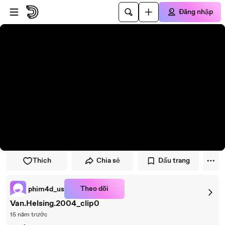
Đi đến trình phát
Đi đến nội dung chính
Đăng nhập
Thích
Chia sẻ
Dấu trang
Theo dõi
phim4d_us
Van.Helsing.2004_clip0
15 năm trước