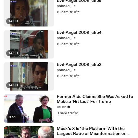
Evil.Angel.2009_clip5
phim4d_us
15 năm trước
14:50
Evil.Angel.2009_clip4
phim4d_us
15 năm trước
14:50
Evil.Angel.2009_clip2
phim4d_us
15 năm trước
14:50
Former Aide Claims She Was Asked to
Make a ‘Hit List’ For Trump
Veuer
3 năm trước
0:51
Musk’s X Is ‘the Platform With the
Largest Ratio of Misinformation or