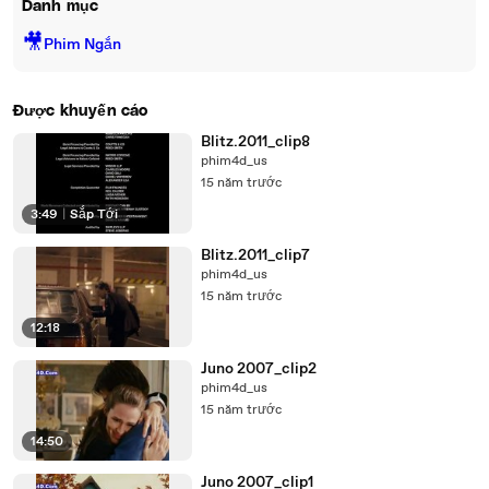
Danh mục
🎥
Phim Ngắn
Được khuyến cáo
Blitz.2011_clip8
phim4d_us
15 năm trước
3:49
|
Sắp Tới
Blitz.2011_clip7
phim4d_us
15 năm trước
12:18
Juno 2007_clip2
phim4d_us
15 năm trước
14:50
Juno 2007_clip1