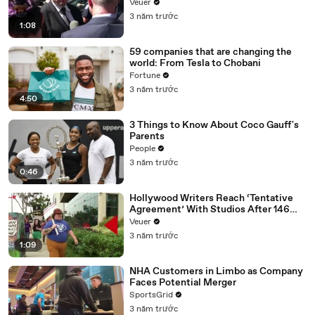
Disinformation’ Amongst All Social
Veuer
Media Platforms
3 năm trước
1:08
59 companies that are changing the
world: From Tesla to Chobani
Fortune
3 năm trước
4:50
3 Things to Know About Coco Gauff's
Parents
People
3 năm trước
0:46
Hollywood Writers Reach ‘Tentative
Agreement’ With Studios After 146
Day Strike
Veuer
3 năm trước
1:09
NHA Customers in Limbo as Company
Faces Potential Merger
SportsGrid
3 năm trước