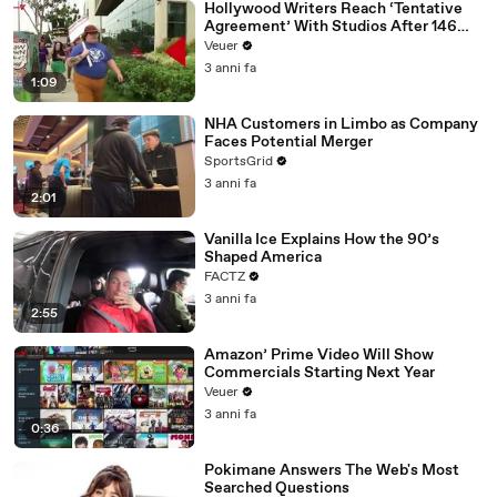
Hollywood Writers Reach ‘Tentative
Agreement’ With Studios After 146
Day Strike
Veuer
3 anni fa
1:09
NHA Customers in Limbo as Company
Faces Potential Merger
SportsGrid
3 anni fa
2:01
Vanilla Ice Explains How the 90’s
Shaped America
FACTZ
3 anni fa
2:55
Amazon’ Prime Video Will Show
Commercials Starting Next Year
Veuer
3 anni fa
0:36
Pokimane Answers The Web's Most
Searched Questions