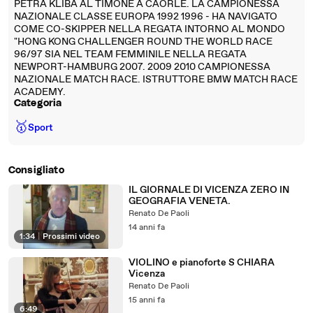
PETRA KLIBA AL TIMONE A CAORLE. LA CAMPIONESSA
NAZIONALE CLASSE EUROPA 1992 1996 - HA NAVIGATO
COME CO-SKIPPER NELLA REGATA INTORNO AL MONDO
"HONG KONG CHALLENGER ROUND THE WORLD RACE
96/97 SIA NEL TEAM FEMMINILE NELLA REGATA
NEWPORT-HAMBURG 2007. 2009 2010 CAMPIONESSA
NAZIONALE MATCH RACE. ISTRUTTORE BMW MATCH RACE
ACADEMY.
Categoria
🥇
Sport
Consigliato
IL GIORNALE DI VICENZA ZERO IN
GEOGRAFIA VENETA.
Renato De Paoli
14 anni fa
1:34
|
Prossimi video
VIOLINO e pianoforte S CHIARA
Vicenza
Renato De Paoli
15 anni fa
6:49