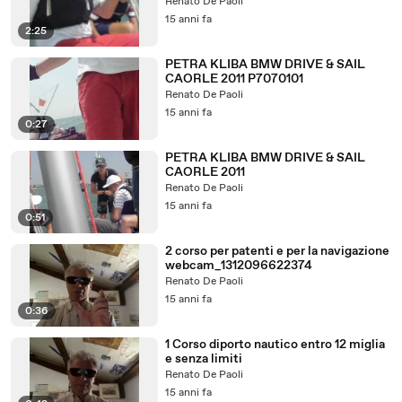
Renato De Paoli
15 anni fa
2:25
PETRA KLIBA BMW DRIVE & SAIL
CAORLE 2011 P7070101
Renato De Paoli
15 anni fa
0:27
PETRA KLIBA BMW DRIVE & SAIL
CAORLE 2011
Renato De Paoli
15 anni fa
0:51
2 corso per patenti e per la navigazione
webcam_1312096622374
Renato De Paoli
15 anni fa
0:36
1 Corso diporto nautico entro 12 miglia
e senza limiti
Renato De Paoli
15 anni fa