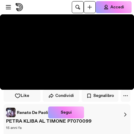
Vai al lettore
Passa al contenuto principale
Accedi
Like
Condividi
Segnalibro
Segui
Renato De Paoli
PETRA KLIBA AL TIMONE P7070099
15 anni fa