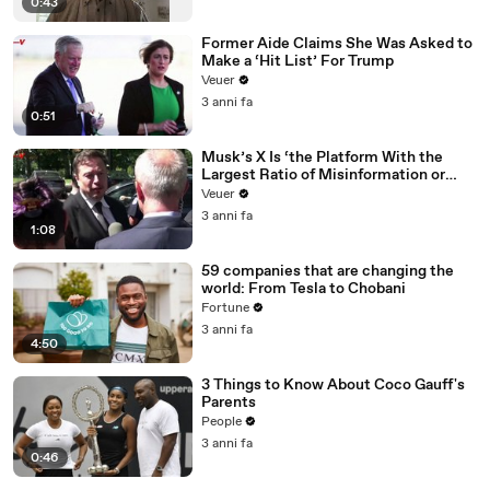
0:43
Former Aide Claims She Was Asked to
Make a ‘Hit List’ For Trump
Veuer
3 anni fa
0:51
Musk’s X Is ‘the Platform With the
Largest Ratio of Misinformation or
Disinformation’ Amongst All Social
Veuer
Media Platforms
3 anni fa
1:08
59 companies that are changing the
world: From Tesla to Chobani
Fortune
3 anni fa
4:50
3 Things to Know About Coco Gauff's
Parents
People
3 anni fa
0:46