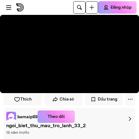
Đi đến trình phát
Đi đến nội dung chính
Đăng nhập
Thích
Chia sẻ
Dấu trang
Theo dõi
bamaip88
ngoi_biet_thu_mau_tro_lanh_33_2
15 năm trước