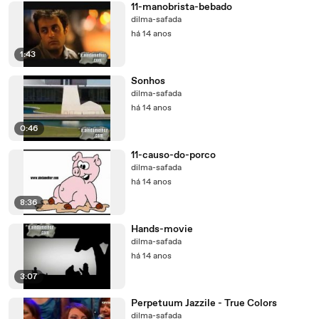
11-manobrista-bebado
dilma-safada
há 14 anos
1:43
Sonhos
dilma-safada
há 14 anos
0:46
11-causo-do-porco
dilma-safada
há 14 anos
8:36
Hands-movie
dilma-safada
há 14 anos
3:07
Perpetuum Jazzile - True Colors
dilma-safada