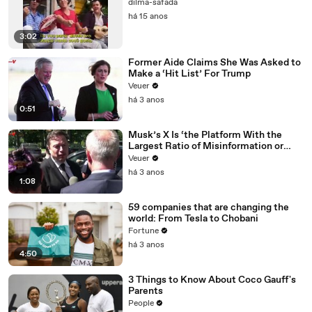
dilma-safada
há 15 anos
3:02
Former Aide Claims She Was Asked to
Make a ‘Hit List’ For Trump
Veuer
há 3 anos
0:51
Musk’s X Is ‘the Platform With the
Largest Ratio of Misinformation or
Disinformation’ Amongst All Social
Veuer
Media Platforms
há 3 anos
1:08
59 companies that are changing the
world: From Tesla to Chobani
Fortune
há 3 anos
4:50
3 Things to Know About Coco Gauff's
Parents
People