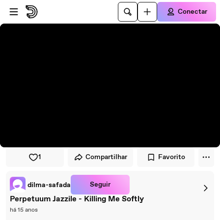
Pular para o player
Ir para o conteúdo principal
Conectar
1
Compartilhar
Favorito
Seguir
dilma-safada
Perpetuum Jazzile - Killing Me Softly
há 15 anos