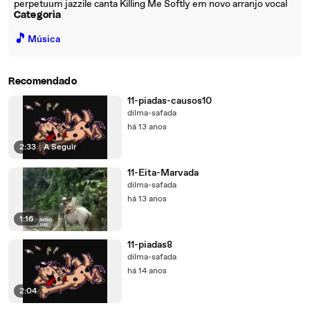
perpetuum jazzile canta Killing Me Softly em novo arranjo vocal
Categoria
🎵
Música
Recomendado
11-piadas-causos10
dilma-safada
há 13 anos
2:33
|
A Seguir
11-Eita-Marvada
dilma-safada
há 13 anos
1:16
11-piadas8
dilma-safada
há 14 anos
2:04