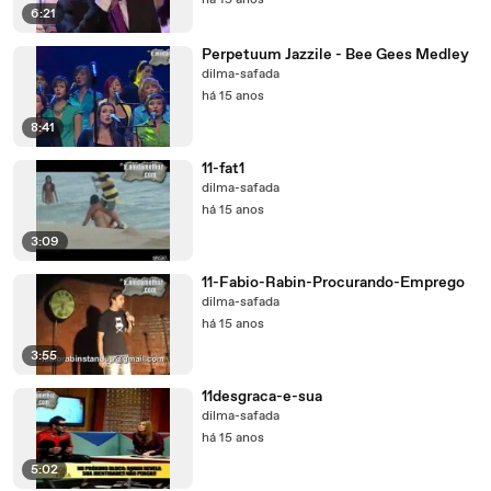
há 15 anos
6:21
Perpetuum Jazzile - Bee Gees Medley
dilma-safada
há 15 anos
8:41
11-fat1
dilma-safada
há 15 anos
3:09
11-Fabio-Rabin-Procurando-Emprego
dilma-safada
há 15 anos
3:55
11desgraca-e-sua
dilma-safada
há 15 anos
5:02