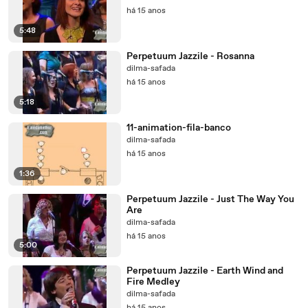
há 15 anos
5:48
Perpetuum Jazzile - Rosanna
dilma-safada
há 15 anos
5:18
11-animation-fila-banco
dilma-safada
há 15 anos
1:36
Perpetuum Jazzile - Just The Way You
Are
dilma-safada
há 15 anos
5:00
Perpetuum Jazzile - Earth Wind and
Fire Medley
dilma-safada