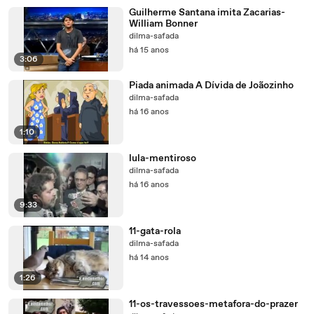
Guilherme Santana imita Zacarias-
William Bonner
dilma-safada
há 15 anos
3:06
Piada animada A Dívida de Joãozinho
dilma-safada
há 16 anos
1:10
lula-mentiroso
dilma-safada
há 16 anos
9:33
11-gata-rola
dilma-safada
há 14 anos
1:26
11-os-travessoes-metafora-do-prazer