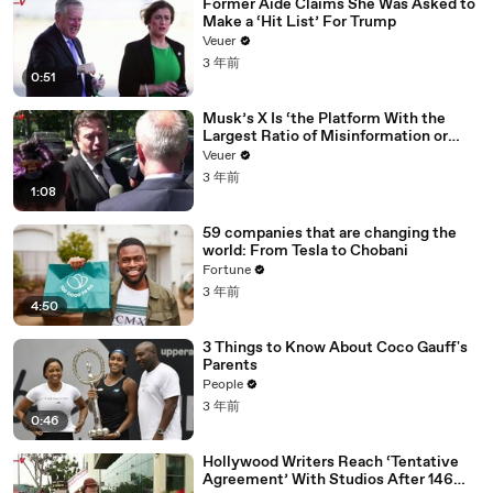
Former Aide Claims She Was Asked to
Make a ‘Hit List’ For Trump
Veuer
3 年前
0:51
Musk’s X Is ‘the Platform With the
Largest Ratio of Misinformation or
Disinformation’ Amongst All Social
Veuer
Media Platforms
3 年前
1:08
59 companies that are changing the
world: From Tesla to Chobani
Fortune
3 年前
4:50
3 Things to Know About Coco Gauff's
Parents
People
3 年前
0:46
Hollywood Writers Reach ‘Tentative
Agreement’ With Studios After 146