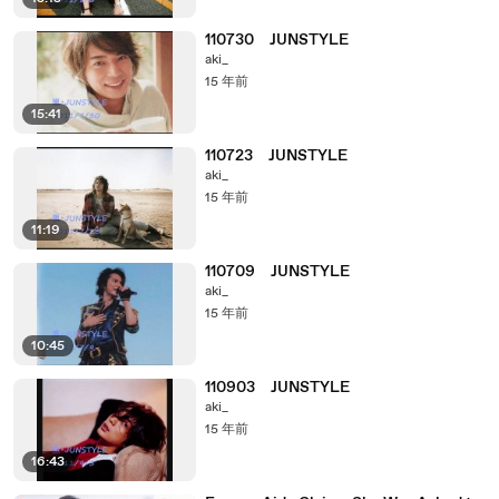
110730 JUNSTYLE
aki_
15 年前
15:41
110723 JUNSTYLE
aki_
15 年前
11:19
110709 JUNSTYLE
aki_
15 年前
10:45
110903 JUNSTYLE
aki_
15 年前
16:43