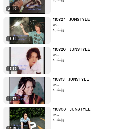
15 年前
21:46
110827 JUNSTYLE
aki_
15 年前
18:34
110820 JUNSTYLE
aki_
15 年前
15:39
110813 JUNSTYLE
aki_
15 年前
14:57
110806 JUNSTYLE
aki_
15 年前
15:15