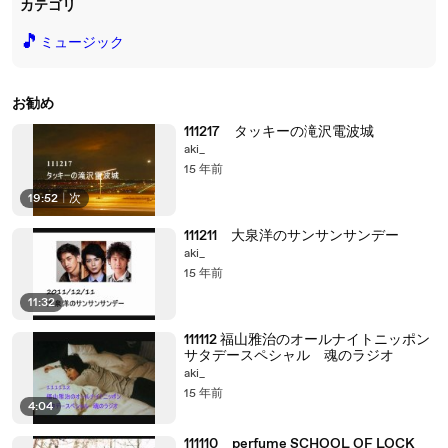
カテゴリ
🎵
ミュージック
お勧め
111217 タッキーの滝沢電波城
aki_
15 年前
19:52
|
次
111211 大泉洋のサンサンサンデー
aki_
15 年前
11:32
111112 福山雅治のオールナイトニッポン
サタデースペシャル 魂のラジオ
aki_
15 年前
4:04
111110 perfume SCHOOL OF LOCK