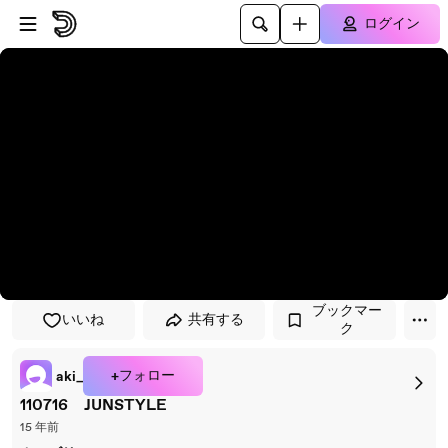
プレイヤーにスキップ
メインコンテンツにスキップ
ログイン
ブックマー
いいね
共有する
ク
+フォロー
aki_
110716 JUNSTYLE
15 年前