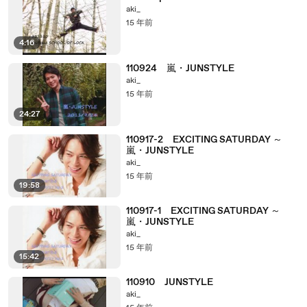
aki_
15 年前
4:16
110924 嵐・JUNSTYLE
aki_
15 年前
24:27
110917-2 EXCITING SATURDAY ～
嵐・JUNSTYLE
aki_
15 年前
19:58
110917-1 EXCITING SATURDAY ～
嵐・JUNSTYLE
aki_
15 年前
15:42
110910 JUNSTYLE
aki_