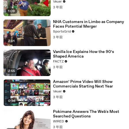
Day Strike
Veuer
3 年前
1:09
NHA Customers in Limbo as Company
Faces Potential Merger
SportsGrid
3 年前
2:01
Vanilla Ice Explains How the 90’s
Shaped America
FACTZ
3 年前
2:55
Amazon’ Prime Video Will Show
Commercials Starting Next Year
Veuer
3 年前
0:36
Pokimane Answers The Web's Most
Searched Questions
WIRED
3 年前