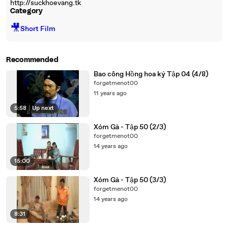
http://suckhoevang.tk
Category
🎥
Short Film
Recommended
Bao công Hồng hoa ký Tập 04 (4/8)
forgetmenot00
11 years ago
5:58
|
Up next
Xóm Gà - Tập 50 (2/3)
forgetmenot00
14 years ago
15:00
Xóm Gà - Tập 50 (3/3)
forgetmenot00
14 years ago
8:31