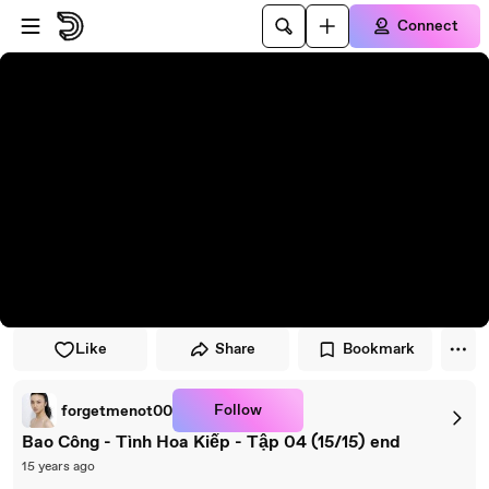
Skip to player
Skip to main content
Connect
Like
Share
Bookmark
Follow
forgetmenot00
Bao Công - Tình Hoa Kiếp - Tập 04 (15/15) end
15 years ago