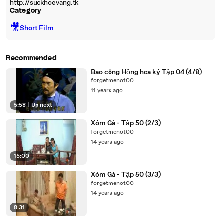
http://suckhoevang.tk
Category
🎥
Short Film
Recommended
Bao công Hồng hoa ký Tập 04 (4/8)
forgetmenot00
11 years ago
5:58
|
Up next
Xóm Gà - Tập 50 (2/3)
forgetmenot00
14 years ago
15:00
Xóm Gà - Tập 50 (3/3)
forgetmenot00
14 years ago
8:31