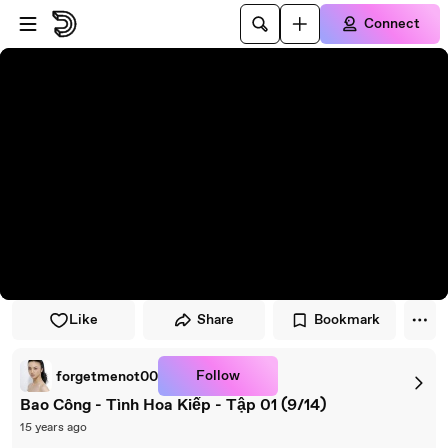
Skip to player
Skip to main content
Connect
Like
Share
Bookmark
Follow
forgetmenot00
Bao Công - Tình Hoa Kiếp - Tập 01 (9/14)
15 years ago