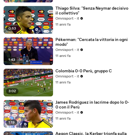
Thiago Silva: "Senza Neymar decisivo
il collettivo"
Omnisport - it
11 anni fa
0:53
Pékerman: "Cercata la vittoria in ogni
modo"
Omnisport - it
11 anni fa
1:43
Colombia 0-0 Perù, gruppo C
Omnisport - it
11 anni fa
3:02
James Rodriguez in lacrime dopo lo 0-
0 con il Perù
Omnisport - it
11 anni fa
1:19
Aegon Classic, la Kerber trionfa sulla