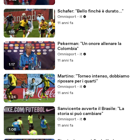
Schafer: "Bello finché è durato..."
Omnisport - it
11 anni fa
1:15
Pekerman: "Un onore allenare la
Colombia"
Omnisport - it
11 anni fa
1:17
Martino: "Torneo intenso, dobbiamo
riposare per i quarti"
Omnisport - it
11 anni fa
1:24
Sanvicente avverte il Brasile: "La
storia si può cambiare"
Omnisport - it
11 anni fa
1:06