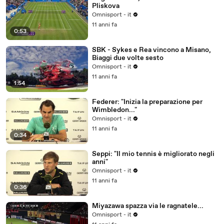
Pliskova
Omnisport - it
11 anni fa
0:53
SBK - Sykes e Rea vincono a Misano,
Biaggi due volte sesto
Omnisport - it
11 anni fa
1:54
Federer: "Inizia la preparazione per
Wimbledon..."
Omnisport - it
11 anni fa
0:34
Seppi: "Il mio tennis è migliorato negli
anni"
Omnisport - it
11 anni fa
0:36
Miyazawa spazza via le ragnatele...
Omnisport - it