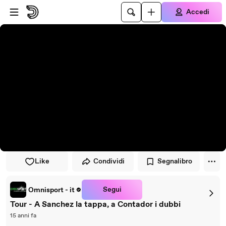
Vai al lettore
Passa al contenuto principale
Accedi
Like
Condividi
Segnalibro
Segui
Omnisport - it
Tour - A Sanchez la tappa, a Contador i dubbi
15 anni fa