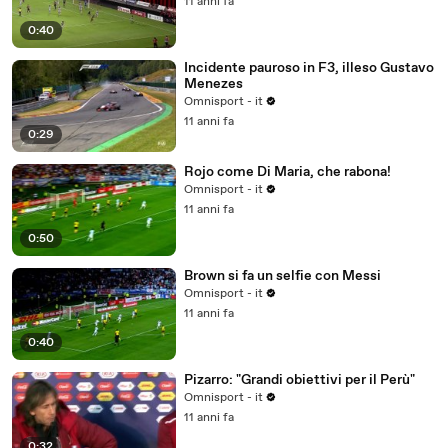
11 anni fa
0:40
Incidente pauroso in F3, illeso Gustavo
Menezes
Omnisport - it
11 anni fa
0:29
Rojo come Di Maria, che rabona!
Omnisport - it
11 anni fa
0:50
Brown si fa un selfie con Messi
Omnisport - it
11 anni fa
0:40
Pizarro: "Grandi obiettivi per il Perù"
Omnisport - it
11 anni fa
0:32