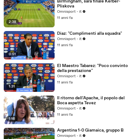
Birmingham, sarà finale Kerber-
Pliskova
Omnisport - it
11 anni fa
2:38
Diaz: "Complimenti alla squadra"
Omnisport - it
11 anni fa
0:51
El Maestro Tabarez: "Poco convinto
della prestazione"
Omnisport - it
11 anni fa
1:31
Il ritorno dell'Apache, il popolo del
Boca aspetta Tevez
Omnisport - it
11 anni fa
1:16
Argentina 1-0 Giamaica, gruppo B
Omnisport - it