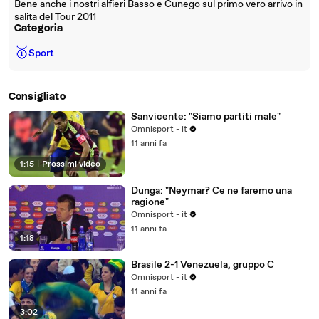
Bene anche i nostri alfieri Basso e Cunego sul primo vero arrivo in
salita del Tour 2011
Categoria
🥇
Sport
Consigliato
Sanvicente: "Siamo partiti male"
Omnisport - it
11 anni fa
1:15
|
Prossimi video
Dunga: "Neymar? Ce ne faremo una
ragione"
Omnisport - it
11 anni fa
1:18
Brasile 2-1 Venezuela, gruppo C
Omnisport - it
11 anni fa
3:02