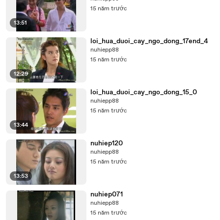
15 năm trước
13:51
loi_hua_duoi_cay_ngo_dong_17end_4
nuhiepp88
15 năm trước
12:29
loi_hua_duoi_cay_ngo_dong_15_0
nuhiepp88
15 năm trước
13:44
nuhiep120
nuhiepp88
15 năm trước
13:53
nuhiep071
nuhiepp88
15 năm trước