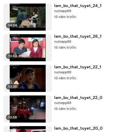
lam_bo_that_tuyet_24_1
nuhiepp88
15 năm trước
14:08
lam_bo_that_tuyet_26_1
nuhiepp88
15 năm trước
13:53
lam_bo_that_tuyet_22_1
nuhiepp88
15 năm trước
13:35
lam_bo_that_tuyet_22_0
nuhiepp88
15 năm trước
13:56
lam_bo_that_tuyet_20_0