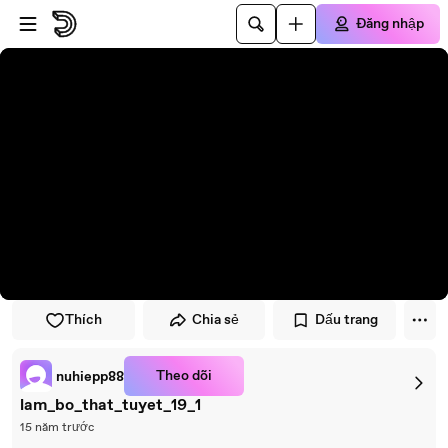
Đi đến trình phát
Đi đến nội dung chính
Đăng nhập
Thích
Chia sẻ
Dấu trang
Theo dõi
nuhiepp88
lam_bo_that_tuyet_19_1
15 năm trước