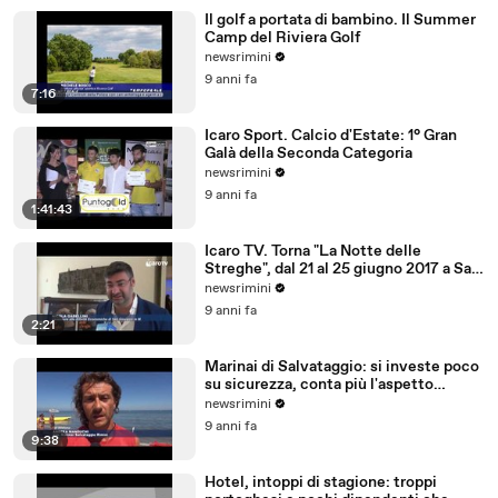
Il golf a portata di bambino. Il Summer
Camp del Riviera Golf
newsrimini
9 anni fa
7:16
Icaro Sport. Calcio d'Estate: 1° Gran
Galà della Seconda Categoria
newsrimini
9 anni fa
1:41:43
Icaro TV. Torna "La Notte delle
Streghe", dal 21 al 25 giugno 2017 a San
Giovanni in M
newsrimini
9 anni fa
2:21
Marinai di Salvataggio: si investe poco
su sicurezza, conta più l'aspetto
economico
newsrimini
9 anni fa
9:38
Hotel, intoppi di stagione: troppi