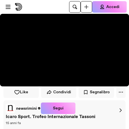
Vai al lettore
Passa al contenuto principale
Accedi
Like
Condividi
Segnalibro
Segui
newsrimini
Icaro Sport. Trofeo Internazionale Tassoni
15 anni fa