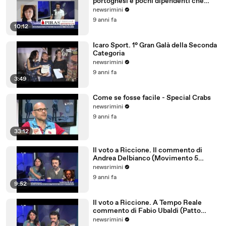
portoghesi e pochi dipendenti che
parlano tedesco
newsrimini
9 anni fa
10:12
Icaro Sport. 1° Gran Galà della Seconda
Categoria
newsrimini
9 anni fa
3:49
Come se fosse facile - Special Crabs
newsrimini
9 anni fa
33:12
Il voto a Riccione. Il commento di
Andrea Delbianco (Movimento 5
Stelle)
newsrimini
9 anni fa
9:52
Il voto a Riccione. A Tempo Reale
commento di Fabio Ubaldi (Patto
Civico Riccione)
newsrimini