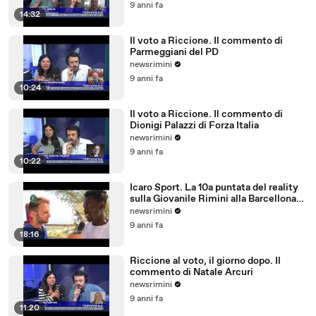
9 anni fa
14:32
Il voto a Riccione. Il commento di
Parmeggiani del PD
newsrimini
9 anni fa
10:24
Il voto a Riccione. Il commento di
Dionigi Palazzi di Forza Italia
newsrimini
9 anni fa
10:22
Icaro Sport. La 10a puntata del reality
sulla Giovanile Rimini alla Barcellona
Professional Cup
newsrimini
9 anni fa
18:16
Riccione al voto, il giorno dopo. Il
commento di Natale Arcuri
newsrimini
9 anni fa
11:20