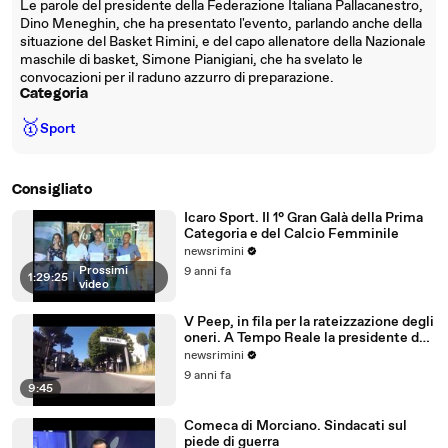
Le parole del presidente della Federazione Italiana Pallacanestro,
Dino Meneghin, che ha presentato l'evento, parlando anche della
situazione del Basket Rimini, e del capo allenatore della Nazionale
maschile di basket, Simone Pianigiani, che ha svelato le
convocazioni per il raduno azzurro di preparazione.
Categoria
🥇
Sport
Consigliato
Icaro Sport. Il 1° Gran Galà della Prima
Categoria e del Calcio Femminile
newsrimini
Prossimi
9 anni fa
1:29:25
|
video
V Peep, in fila per la rateizzazione degli
oneri. A Tempo Reale la presidente del
Comitato
newsrimini
9 anni fa
9:45
Comeca di Morciano. Sindacati sul
piede di guerra