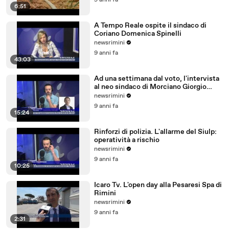
9 anni fa
6:51
A Tempo Reale ospite il sindaco di
Coriano Domenica Spinelli
newsrimini
9 anni fa
43:03
Ad una settimana dal voto, l'intervista
al neo sindaco di Morciano Giorgio
Ciotti
newsrimini
9 anni fa
15:24
Rinforzi di polizia. L'allarme del Siulp:
operatività a rischio
newsrimini
9 anni fa
10:25
Icaro Tv. L'open day alla Pesaresi Spa di
Rimini
newsrimini
9 anni fa
2:31