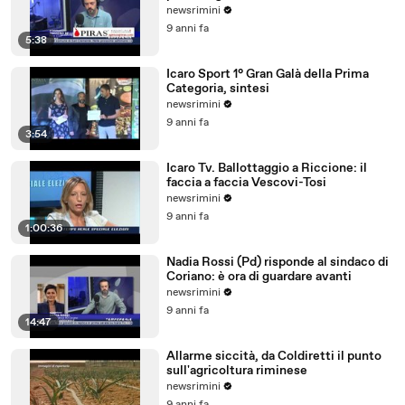
newsrimini
9 anni fa
5:38
Icaro Sport 1° Gran Galà della Prima
Categoria, sintesi
newsrimini
9 anni fa
3:54
Icaro Tv. Ballottaggio a Riccione: il
faccia a faccia Vescovi-Tosi
newsrimini
9 anni fa
1:00:36
Nadia Rossi (Pd) risponde al sindaco di
Coriano: è ora di guardare avanti
newsrimini
9 anni fa
14:47
Allarme siccità, da Coldiretti il punto
sull'agricoltura riminese
newsrimini