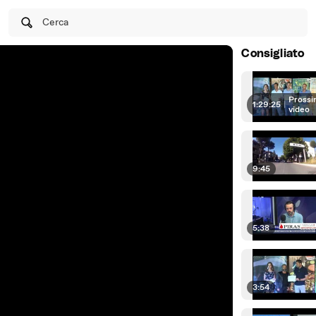
Cerca
Consigliato
Prossi
1:29:25
|
video
9:45
5:38
3:54