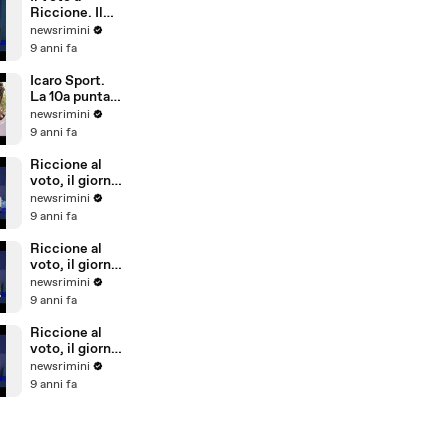
Riccione. Il
commento di
newsrimini
Dionigi
9 anni fa
Palazzi di
Forza Italia
Icaro Sport.
La 10a puntata
del reality
newsrimini
sulla
9 anni fa
Giovanile
Rimini alla
Riccione al
Barcellona
voto, il giorno
Professional
dopo. Il
newsrimini
Cup
commento di
9 anni fa
Natale Arcuri
Riccione al
voto, il giorno
dopo. Il
newsrimini
commento di
9 anni fa
Vincenzo
Cicchetti
Riccione al
voto, il giorno
dopo. Il
newsrimini
commento di
9 anni fa
Sergio
Pizzolante