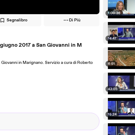
1:00:36
Segnalibro
Di Più
14:47
25 giugno 2017 a San Giovanni in M
 Giovanni in Marignano. Servizio a cura di Roberto
6:51
43:03
15:24