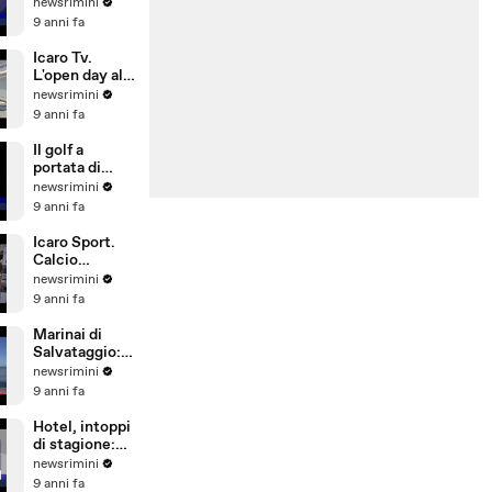
L'allarme del
newsrimini
Siulp:
9 anni fa
operatività a
rischio
Icaro Tv.
L'open day alla
Pesaresi Spa
newsrimini
di Rimini
9 anni fa
Il golf a
portata di
bambino. Il
newsrimini
Summer
9 anni fa
Camp del
Riviera Golf
Icaro Sport.
Calcio
d'Estate: 1°
newsrimini
Gran Galà
9 anni fa
della Seconda
Categoria
Marinai di
Salvataggio:
si investe
newsrimini
poco su
9 anni fa
sicurezza,
conta più
Hotel, intoppi
l'aspetto
di stagione:
economico
troppi
newsrimini
portoghesi e
9 anni fa