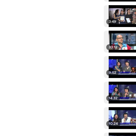
3:49
33:12
9:52
14:32
10:24