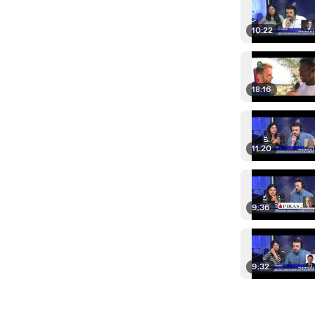
10:22
18:16
11:20
9:36
9:32