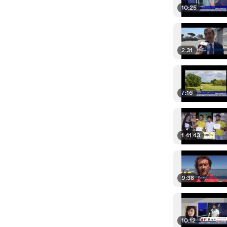
10:25
2:31
7:16
1:41:43
9:38
10:12