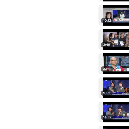
10:12
3:49
33:12
9:52
14:32