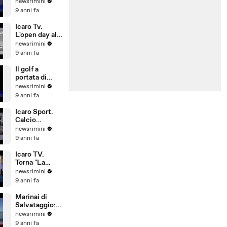
L'allarme del
newsrimini
Siulp:
9 anni fa
operatività a
rischio
Icaro Tv.
L'open day alla
Pesaresi Spa
newsrimini
di Rimini
9 anni fa
Il golf a
portata di
bambino. Il
newsrimini
Summer
9 anni fa
Camp del
Riviera Golf
Icaro Sport.
Calcio
d'Estate: 1°
newsrimini
Gran Galà
9 anni fa
della Seconda
Categoria
Icaro TV.
Torna "La
Notte delle
newsrimini
Streghe", dal
9 anni fa
21 al 25 giugno
2017 a San
Marinai di
Giovanni in M
Salvataggio:
si investe
newsrimini
poco su
9 anni fa