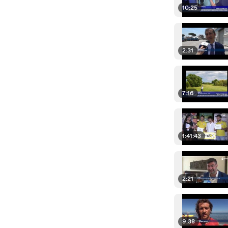
10:25
2:31
7:16
1:41:43
2:21
9:38