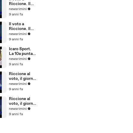
Riccione)
Riccione. Il
commento di
newsrimini
Parmeggiani
9 anni fa
del PD
Il voto a
Riccione. Il
commento di
newsrimini
Dionigi
9 anni fa
Palazzi di
Forza Italia
Icaro Sport.
La 10a puntata
del reality
newsrimini
sulla
9 anni fa
Giovanile
Rimini alla
Riccione al
Barcellona
voto, il giorno
Professional
dopo. Il
newsrimini
Cup
commento di
9 anni fa
Natale Arcuri
Riccione al
voto, il giorno
dopo. Il
newsrimini
commento di
9 anni fa
Vincenzo
Cicchetti