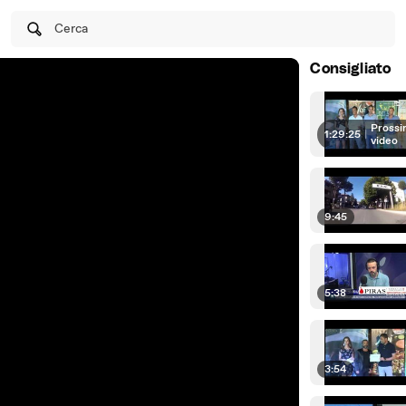
Cerca
Consigliato
Prossi
1:29:25
|
video
9:45
5:38
3:54