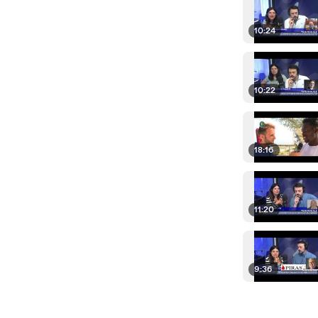
10:24
10:22
18:16
11:20
9:36