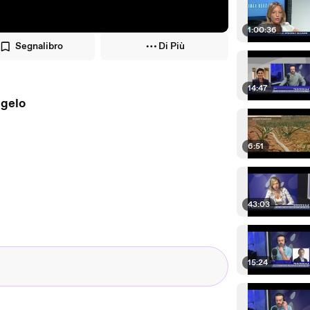
1:00:36
Segnalibro
Di Più
14:47
ngelo
6:51
43:03
15:24