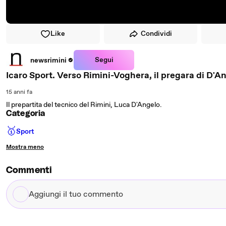
Like
Condividi
Segui
newsrimini
Icaro Sport. Verso Rimini-Voghera, il pregara di D'A
15 anni fa
Il prepartita del tecnico del Rimini, Luca D'Angelo.
Categoria
🥇
Sport
Mostra meno
Commenti
Aggiungi
il
tuo
commento