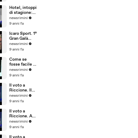
sicurezza,
conta più
Hotel, intoppi
l'aspetto
di stagione:
economico
troppi
newsrimini
portoghesi e
9 anni fa
pochi
dipendenti
Icaro Sport. 1°
che parlano
Gran Galà
tedesco
della Seconda
newsrimini
Categoria
9 anni fa
Come se
fosse facile -
Special Crabs
newsrimini
9 anni fa
Il voto a
Riccione. Il
commento di
newsrimini
Andrea
9 anni fa
Delbianco
(Movimento 5
Il voto a
Stelle)
Riccione. A
Tempo Reale
newsrimini
commento di
9 anni fa
Fabio Ubaldi
(Patto Civico
Il voto a