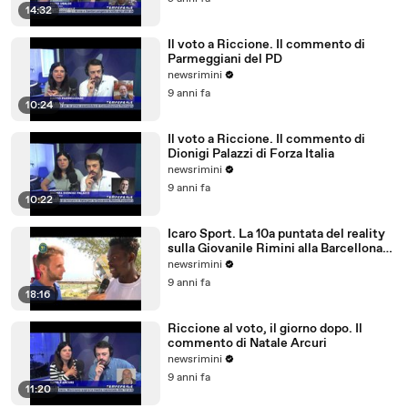
14:32
Il voto a Riccione. Il commento di
Parmeggiani del PD
newsrimini
9 anni fa
10:24
Il voto a Riccione. Il commento di
Dionigi Palazzi di Forza Italia
newsrimini
9 anni fa
10:22
Icaro Sport. La 10a puntata del reality
sulla Giovanile Rimini alla Barcellona
Professional Cup
newsrimini
9 anni fa
18:16
Riccione al voto, il giorno dopo. Il
commento di Natale Arcuri
newsrimini
9 anni fa
11:20