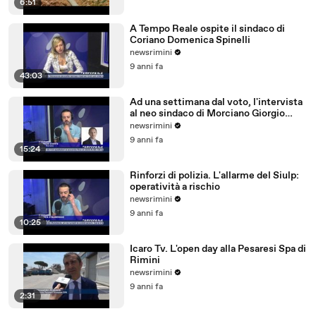
6:51
A Tempo Reale ospite il sindaco di
Coriano Domenica Spinelli
newsrimini
9 anni fa
43:03
Ad una settimana dal voto, l'intervista
al neo sindaco di Morciano Giorgio
Ciotti
newsrimini
9 anni fa
15:24
Rinforzi di polizia. L'allarme del Siulp:
operatività a rischio
newsrimini
9 anni fa
10:25
Icaro Tv. L'open day alla Pesaresi Spa di
Rimini
newsrimini
9 anni fa
2:31