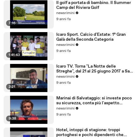
Il golf a portata di bambino. Il Summer
Camp del Riviera Golf
newsrimini
9 anni fa
7:16
Icaro Sport. Calcio d'Estate: 1° Gran
Galà della Seconda Categoria
newsrimini
9 anni fa
1:41:43
Icaro TV. Torna "La Notte delle
Streghe", dal 21 al 25 giugno 2017 a San
Giovanni in M
newsrimini
9 anni fa
2:21
Marinai di Salvataggio: si investe poco
su sicurezza, conta più l'aspetto
economico
newsrimini
9 anni fa
9:38
Hotel, intoppi di stagione: troppi
portoghesi e pochi dipendenti che