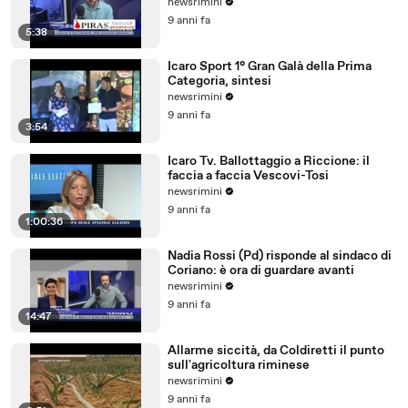
newsrimini
9 anni fa
5:38
Icaro Sport 1° Gran Galà della Prima
Categoria, sintesi
newsrimini
9 anni fa
3:54
Icaro Tv. Ballottaggio a Riccione: il
faccia a faccia Vescovi-Tosi
newsrimini
9 anni fa
1:00:36
Nadia Rossi (Pd) risponde al sindaco di
Coriano: è ora di guardare avanti
newsrimini
9 anni fa
14:47
Allarme siccità, da Coldiretti il punto
sull'agricoltura riminese
newsrimini
9 anni fa