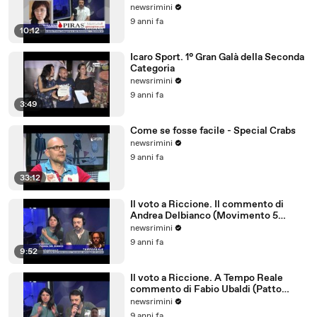
parlano tedesco
newsrimini
9 anni fa
10:12
Icaro Sport. 1° Gran Galà della Seconda
Categoria
newsrimini
9 anni fa
3:49
Come se fosse facile - Special Crabs
newsrimini
9 anni fa
33:12
Il voto a Riccione. Il commento di
Andrea Delbianco (Movimento 5
Stelle)
newsrimini
9 anni fa
9:52
Il voto a Riccione. A Tempo Reale
commento di Fabio Ubaldi (Patto
Civico Riccione)
newsrimini
9 anni fa