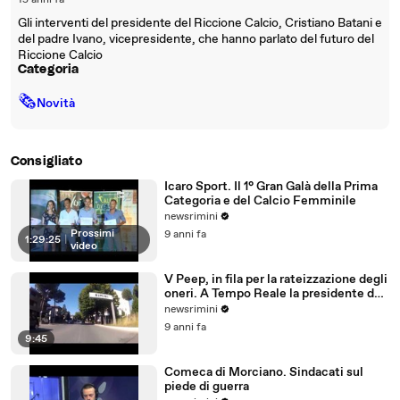
15 anni fa
Gli interventi del presidente del Riccione Calcio, Cristiano Batani e
del padre Ivano, vicepresidente, che hanno parlato del futuro del
Riccione Calcio
Categoria
🗞
Novità
Consigliato
Icaro Sport. Il 1° Gran Galà della Prima
Categoria e del Calcio Femminile
newsrimini
Prossimi
9 anni fa
1:29:25
|
video
V Peep, in fila per la rateizzazione degli
oneri. A Tempo Reale la presidente del
Comitato
newsrimini
9 anni fa
9:45
Comeca di Morciano. Sindacati sul
piede di guerra