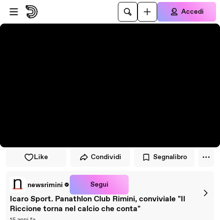
Vai al lettore
Passa al contenuto principale
Accedi
Like
Condividi
Segnalibro
Segui
newsrimini
Icaro Sport. Panathlon Club Rimini, conviviale "Il
Riccione torna nel calcio che conta"