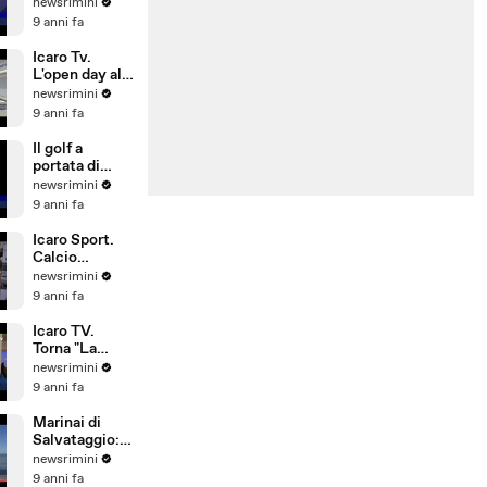
L'allarme del
newsrimini
Siulp:
9 anni fa
operatività a
rischio
Icaro Tv.
L'open day alla
Pesaresi Spa
newsrimini
di Rimini
9 anni fa
Il golf a
portata di
bambino. Il
newsrimini
Summer
9 anni fa
Camp del
Riviera Golf
Icaro Sport.
Calcio
d'Estate: 1°
newsrimini
Gran Galà
9 anni fa
della Seconda
Categoria
Icaro TV.
Torna "La
Notte delle
newsrimini
Streghe", dal
9 anni fa
21 al 25 giugno
2017 a San
Marinai di
Giovanni in M
Salvataggio:
si investe
newsrimini
poco su
9 anni fa