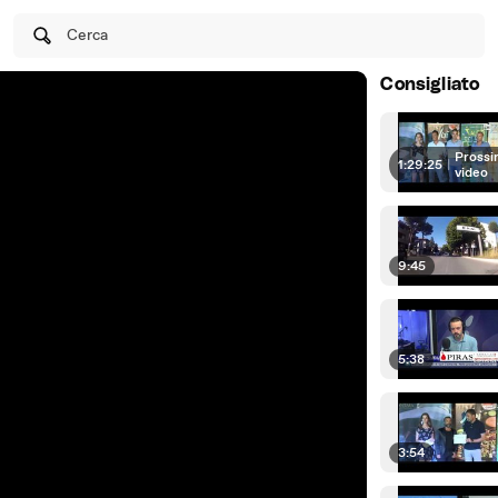
Cerca
Consigliato
Prossi
1:29:25
|
video
9:45
5:38
3:54