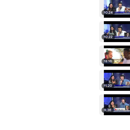
10:24
10:22
18:16
11:20
9:36