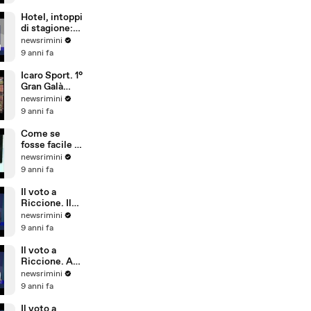
sicurezza,
conta più
Hotel, intoppi
l'aspetto
di stagione:
economico
troppi
newsrimini
portoghesi e
9 anni fa
pochi
dipendenti
Icaro Sport. 1°
che parlano
Gran Galà
tedesco
della Seconda
newsrimini
Categoria
9 anni fa
Come se
fosse facile -
Special Crabs
newsrimini
9 anni fa
Il voto a
Riccione. Il
commento di
newsrimini
Andrea
9 anni fa
Delbianco
(Movimento 5
Il voto a
Stelle)
Riccione. A
Tempo Reale
newsrimini
commento di
9 anni fa
Fabio Ubaldi
(Patto Civico
Il voto a