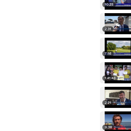
10:25
2:31
7:16
1:41:43
2:21
9:38