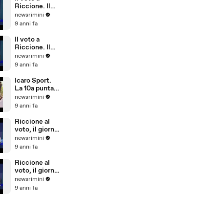
Riccione)
Riccione. Il
commento di
newsrimini
Parmeggiani
9 anni fa
del PD
Il voto a
Riccione. Il
commento di
newsrimini
Dionigi
9 anni fa
Palazzi di
Forza Italia
Icaro Sport.
La 10a puntata
del reality
newsrimini
sulla
9 anni fa
Giovanile
Rimini alla
Riccione al
Barcellona
voto, il giorno
Professional
dopo. Il
newsrimini
Cup
commento di
9 anni fa
Natale Arcuri
Riccione al
voto, il giorno
dopo. Il
newsrimini
commento di
9 anni fa
Vincenzo
Cicchetti