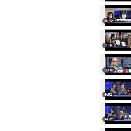
10:12
3:49
33:12
9:52
14:32