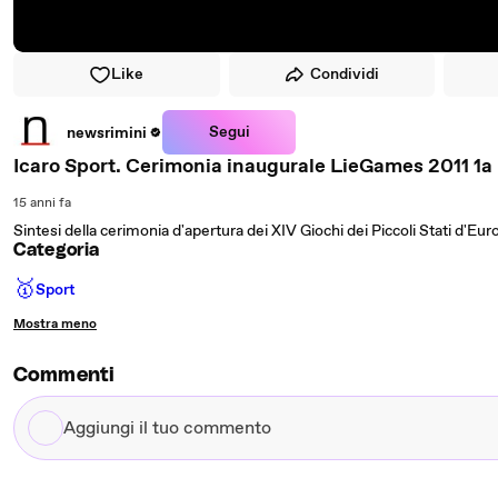
Like
Condividi
Segui
newsrimini
Icaro Sport. Cerimonia inaugurale LieGames 2011 1a
15 anni fa
Sintesi della cerimonia d'apertura dei XIV Giochi dei Piccoli Stati d'Eu
Categoria
🥇
Sport
Mostra meno
Commenti
Aggiungi
il
tuo
commento