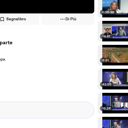
1:00:36
Segnalibro
Di Più
14:47
 parte
ropa.
6:51
43:03
15:24