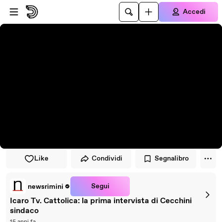
Vai al lettore
Passa al contenuto principale
Accedi
Like
Condividi
Segnalibro
Segui
newsrimini
Icaro Tv. Cattolica: la prima intervista di Cecchini
sindaco