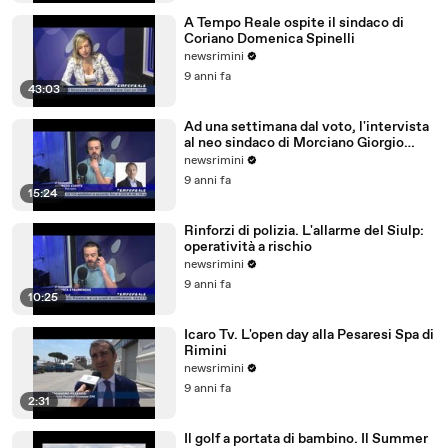
A Tempo Reale ospite il sindaco di
Coriano Domenica Spinelli
newsrimini
9 anni fa
43:03
Ad una settimana dal voto, l'intervista
al neo sindaco di Morciano Giorgio
Ciotti
newsrimini
9 anni fa
15:24
Rinforzi di polizia. L'allarme del Siulp:
operatività a rischio
newsrimini
9 anni fa
10:25
Icaro Tv. L'open day alla Pesaresi Spa di
Rimini
newsrimini
9 anni fa
2:31
Il golf a portata di bambino. Il Summer