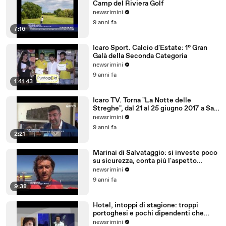
Camp del Riviera Golf
newsrimini
9 anni fa
7:16
Icaro Sport. Calcio d'Estate: 1° Gran
Galà della Seconda Categoria
newsrimini
9 anni fa
1:41:43
Icaro TV. Torna "La Notte delle
Streghe", dal 21 al 25 giugno 2017 a San
Giovanni in M
newsrimini
9 anni fa
2:21
Marinai di Salvataggio: si investe poco
su sicurezza, conta più l'aspetto
economico
newsrimini
9 anni fa
9:38
Hotel, intoppi di stagione: troppi
portoghesi e pochi dipendenti che
parlano tedesco
newsrimini