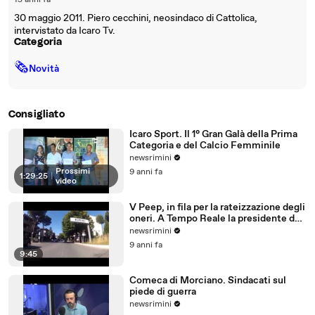
15 anni fa
30 maggio 2011. Piero cecchini, neosindaco di Cattolica,
intervistato da Icaro Tv.
Categoria
🗞
Novità
Consigliato
Icaro Sport. Il 1° Gran Galà della Prima
Categoria e del Calcio Femminile
newsrimini
Prossimi
9 anni fa
1:29:25
|
video
V Peep, in fila per la rateizzazione degli
oneri. A Tempo Reale la presidente del
Comitato
newsrimini
9 anni fa
9:45
Comeca di Morciano. Sindacati sul
piede di guerra
newsrimini