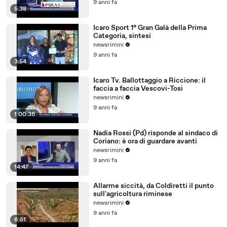
9 anni fa
5:38
Icaro Sport 1° Gran Galà della Prima
Categoria, sintesi
newsrimini
9 anni fa
3:54
Icaro Tv. Ballottaggio a Riccione: il
faccia a faccia Vescovi-Tosi
newsrimini
9 anni fa
1:00:36
Nadia Rossi (Pd) risponde al sindaco di
Coriano: è ora di guardare avanti
newsrimini
9 anni fa
14:47
Allarme siccità, da Coldiretti il punto
sull'agricoltura riminese
newsrimini
9 anni fa
6:51