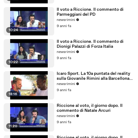
Il voto a Riccione. Il commento di
Parmeggiani del PD
newsrimini
9 anni fa
10:24
Il voto a Riccione. Il commento di
Dionigi Palazzi di Forza Italia
newsrimini
9 anni fa
10:22
Icaro Sport. La 10a puntata del reality
sulla Giovanile Rimini alla Barcellona
Professional Cup
newsrimini
9 anni fa
18:16
Riccione al voto, il giorno dopo. Il
commento di Natale Arcuri
newsrimini
9 anni fa
11:20
Riccione al voto, il giorno dopo. Il