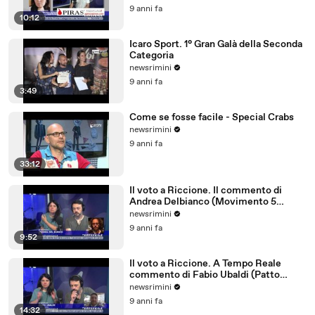
9 anni fa
10:12
Icaro Sport. 1° Gran Galà della Seconda
Categoria
newsrimini
9 anni fa
3:49
Come se fosse facile - Special Crabs
newsrimini
9 anni fa
33:12
Il voto a Riccione. Il commento di
Andrea Delbianco (Movimento 5
Stelle)
newsrimini
9 anni fa
9:52
Il voto a Riccione. A Tempo Reale
commento di Fabio Ubaldi (Patto
Civico Riccione)
newsrimini
9 anni fa
14:32