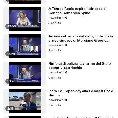
A Tempo Reale ospite il sindaco di
Coriano Domenica Spinelli
newsrimini
9 anni fa
43:03
Ad una settimana dal voto, l'intervista
al neo sindaco di Morciano Giorgio
Ciotti
newsrimini
9 anni fa
15:24
Rinforzi di polizia. L'allarme del Siulp:
operatività a rischio
newsrimini
9 anni fa
10:25
Icaro Tv. L'open day alla Pesaresi Spa di
Rimini
newsrimini
9 anni fa
2:31