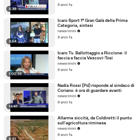
9 anni fa
5:38
Icaro Sport 1° Gran Galà della Prima
Categoria, sintesi
newsrimini
9 anni fa
3:54
Icaro Tv. Ballottaggio a Riccione: il
faccia a faccia Vescovi-Tosi
newsrimini
9 anni fa
1:00:36
Nadia Rossi (Pd) risponde al sindaco di
Coriano: è ora di guardare avanti
newsrimini
9 anni fa
14:47
Allarme siccità, da Coldiretti il punto
sull'agricoltura riminese
newsrimini
9 anni fa
6:51