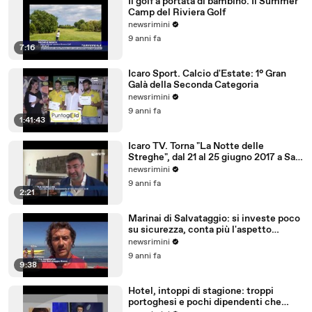
Il golf a portata di bambino. Il Summer
Camp del Riviera Golf
newsrimini
9 anni fa
7:16
Icaro Sport. Calcio d'Estate: 1° Gran
Galà della Seconda Categoria
newsrimini
9 anni fa
1:41:43
Icaro TV. Torna "La Notte delle
Streghe", dal 21 al 25 giugno 2017 a San
Giovanni in M
newsrimini
9 anni fa
2:21
Marinai di Salvataggio: si investe poco
su sicurezza, conta più l'aspetto
economico
newsrimini
9 anni fa
9:38
Hotel, intoppi di stagione: troppi
portoghesi e pochi dipendenti che