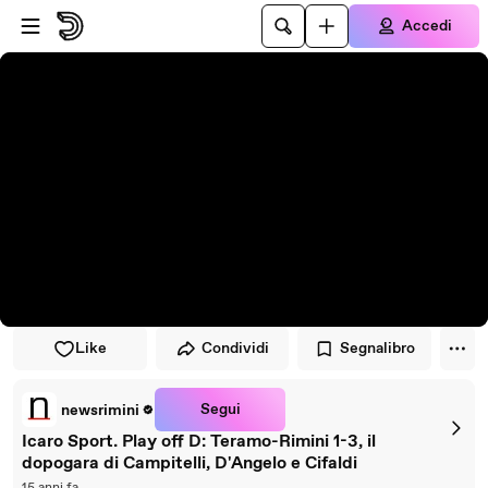
Vai al lettore
Passa al contenuto principale
Accedi
Like
Condividi
Segnalibro
Segui
newsrimini
Icaro Sport. Play off D: Teramo-Rimini 1-3, il
dopogara di Campitelli, D'Angelo e Cifaldi