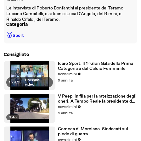
15 anni fa
Le interviste di Roberto Bonfantini al presidente del Teramo,
Luciano Campitelli, e ai tecnici Luca D'Angelo, del Rimini, e
Rinaldo Cifaldi, del Teramo.
Categoria
🥇
Sport
Consigliato
Icaro Sport. Il 1° Gran Galà della Prima
Categoria e del Calcio Femminile
newsrimini
Prossimi
9 anni fa
1:29:25
|
video
V Peep, in fila per la rateizzazione degli
oneri. A Tempo Reale la presidente del
Comitato
newsrimini
9 anni fa
9:45
Comeca di Morciano. Sindacati sul
piede di guerra
newsrimini