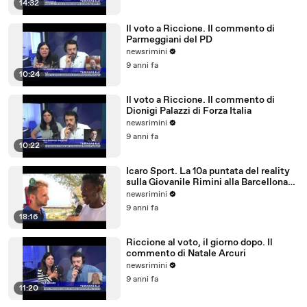
14:32
Il voto a Riccione. Il commento di
Parmeggiani del PD
newsrimini
9 anni fa
10:24
Il voto a Riccione. Il commento di
Dionigi Palazzi di Forza Italia
newsrimini
9 anni fa
10:22
Icaro Sport. La 10a puntata del reality
sulla Giovanile Rimini alla Barcellona
Professional Cup
newsrimini
9 anni fa
18:16
Riccione al voto, il giorno dopo. Il
commento di Natale Arcuri
newsrimini
9 anni fa
11:20