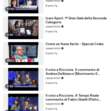
parlano tedesco
newsrimini
9 anni fa
10:12
Icaro Sport. 1° Gran Galà della Seconda
Categoria
newsrimini
9 anni fa
3:49
Come se fosse facile - Special Crabs
newsrimini
9 anni fa
33:12
Il voto a Riccione. Il commento di
Andrea Delbianco (Movimento 5
Stelle)
newsrimini
9 anni fa
9:52
Il voto a Riccione. A Tempo Reale
commento di Fabio Ubaldi (Patto
Civico Riccione)
newsrimini
9 anni fa