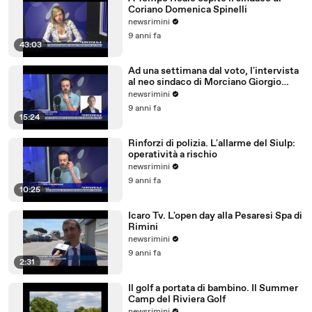
Coriano Domenica Spinelli
newsrimini
9 anni fa
43:03
Ad una settimana dal voto, l'intervista
al neo sindaco di Morciano Giorgio
Ciotti
newsrimini
9 anni fa
15:24
Rinforzi di polizia. L'allarme del Siulp:
operatività a rischio
newsrimini
9 anni fa
10:25
Icaro Tv. L'open day alla Pesaresi Spa di
Rimini
newsrimini
9 anni fa
2:31
Il golf a portata di bambino. Il Summer
Camp del Riviera Golf