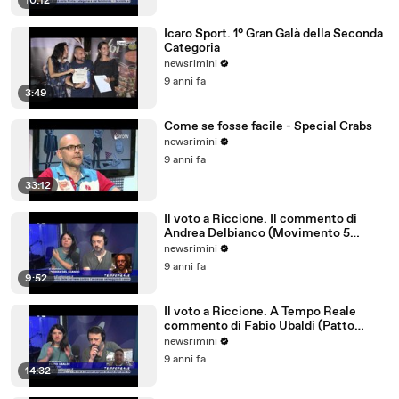
10:12
Icaro Sport. 1° Gran Galà della Seconda
Categoria
newsrimini
9 anni fa
3:49
Come se fosse facile - Special Crabs
newsrimini
9 anni fa
33:12
Il voto a Riccione. Il commento di
Andrea Delbianco (Movimento 5
Stelle)
newsrimini
9 anni fa
9:52
Il voto a Riccione. A Tempo Reale
commento di Fabio Ubaldi (Patto
Civico Riccione)
newsrimini
9 anni fa
14:32