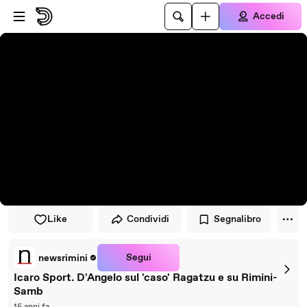
Vai al lettore
Passa al contenuto principale
Accedi
Like
Condividi
Segnalibro
Segui
newsrimini
Icaro Sport. D'Angelo sul 'caso' Ragatzu e su Rimini-
Samb