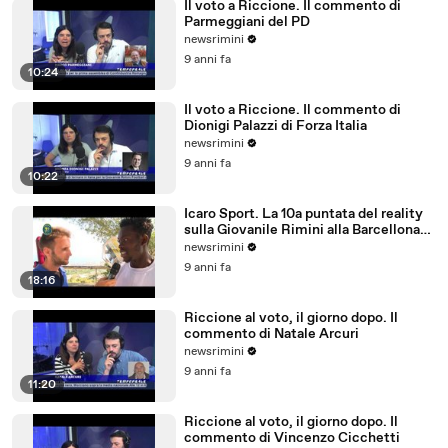
Il voto a Riccione. Il commento di
Parmeggiani del PD
newsrimini
9 anni fa
10:24
Il voto a Riccione. Il commento di
Dionigi Palazzi di Forza Italia
newsrimini
9 anni fa
10:22
Icaro Sport. La 10a puntata del reality
sulla Giovanile Rimini alla Barcellona
Professional Cup
newsrimini
9 anni fa
18:16
Riccione al voto, il giorno dopo. Il
commento di Natale Arcuri
newsrimini
9 anni fa
11:20
Riccione al voto, il giorno dopo. Il
commento di Vincenzo Cicchetti