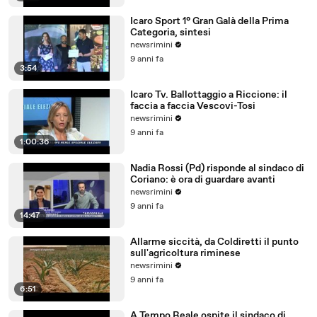
Icaro Sport 1° Gran Galà della Prima
Categoria, sintesi
newsrimini
9 anni fa
3:54
Icaro Tv. Ballottaggio a Riccione: il
faccia a faccia Vescovi-Tosi
newsrimini
9 anni fa
1:00:36
Nadia Rossi (Pd) risponde al sindaco di
Coriano: è ora di guardare avanti
newsrimini
9 anni fa
14:47
Allarme siccità, da Coldiretti il punto
sull'agricoltura riminese
newsrimini
9 anni fa
6:51
A Tempo Reale ospite il sindaco di