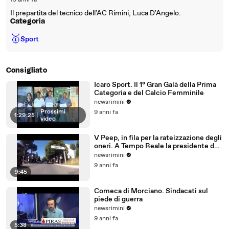
15 anni fa
Il prepartita del tecnico dell'AC Rimini, Luca D'Angelo.
Categoria
🥇
Sport
Consigliato
Icaro Sport. Il 1° Gran Galà della Prima
Categoria e del Calcio Femminile
newsrimini
Prossimi
9 anni fa
1:29:25
|
video
V Peep, in fila per la rateizzazione degli
oneri. A Tempo Reale la presidente del
Comitato
newsrimini
9 anni fa
9:45
Comeca di Morciano. Sindacati sul
piede di guerra
newsrimini
9 anni fa
5:38