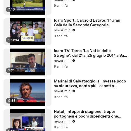
newsrimini
9 anni fa
7:16
Icaro Sport. Calcio d'Estate: 1° Gran
Galà della Seconda Categoria
newsrimini
9 anni fa
1:41:43
Icaro TV. Torna "La Notte delle
Streghe", dal 21 al 25 giugno 2017 a San
Giovanni in M
newsrimini
9 anni fa
2:21
Marinai di Salvataggio: si investe poco
su sicurezza, conta più l'aspetto
economico
newsrimini
9 anni fa
9:38
Hotel, intoppi di stagione: troppi
portoghesi e pochi dipendenti che
parlano tedesco
newsrimini
9 anni fa