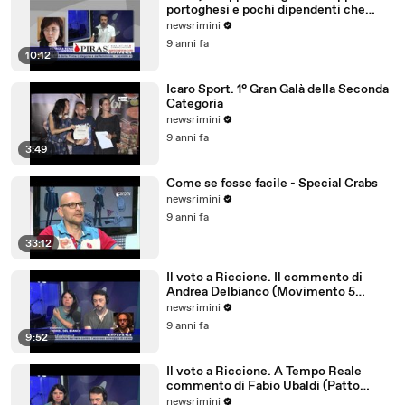
portoghesi e pochi dipendenti che
parlano tedesco
newsrimini
9 anni fa
10:12
Icaro Sport. 1° Gran Galà della Seconda
Categoria
newsrimini
9 anni fa
3:49
Come se fosse facile - Special Crabs
newsrimini
9 anni fa
33:12
Il voto a Riccione. Il commento di
Andrea Delbianco (Movimento 5
Stelle)
newsrimini
9 anni fa
9:52
Il voto a Riccione. A Tempo Reale
commento di Fabio Ubaldi (Patto
Civico Riccione)
newsrimini