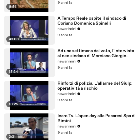
9 anni fa
6:51
A Tempo Reale ospite il sindaco di
Coriano Domenica Spinelli
newsrimini
9 anni fa
43:03
Ad una settimana dal voto, l'intervista
al neo sindaco di Morciano Giorgio
Ciotti
newsrimini
9 anni fa
15:24
Rinforzi di polizia. L'allarme del Siulp:
operatività a rischio
newsrimini
9 anni fa
10:25
Icaro Tv. L'open day alla Pesaresi Spa di
Rimini
newsrimini
9 anni fa
2:31