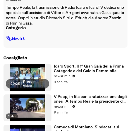
15 anni fa
Tempo Reale, la trasmissione di Radio Icaro e IcaroTV dedica uno
speciale sull'uccisione di Vittorio Arrigoni avvenuta a Gaza questa
notte. Ospiti in studio Riccardo Sirri di EducAid e Andrea Zanzini
di Rimini Gaza.
Categoria
🗞
Novità
Consigliato
Icaro Sport. Il 1° Gran Galà della Prima
Categoria e del Calcio Femminile
newsrimini
Prossimi
9 anni fa
1:29:25
|
video
V Peep, in fila per la rateizzazione degli
oneri. A Tempo Reale la presidente del
Comitato
newsrimini
9 anni fa
9:45
Comeca di Morciano. Sindacati sul