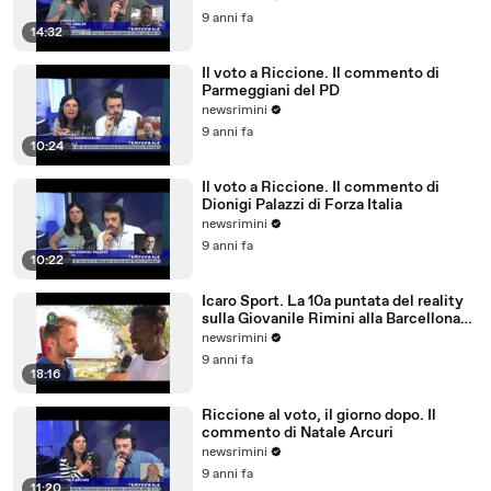
9 anni fa
14:32
Il voto a Riccione. Il commento di
Parmeggiani del PD
newsrimini
9 anni fa
10:24
Il voto a Riccione. Il commento di
Dionigi Palazzi di Forza Italia
newsrimini
9 anni fa
10:22
Icaro Sport. La 10a puntata del reality
sulla Giovanile Rimini alla Barcellona
Professional Cup
newsrimini
9 anni fa
18:16
Riccione al voto, il giorno dopo. Il
commento di Natale Arcuri
newsrimini
9 anni fa
11:20