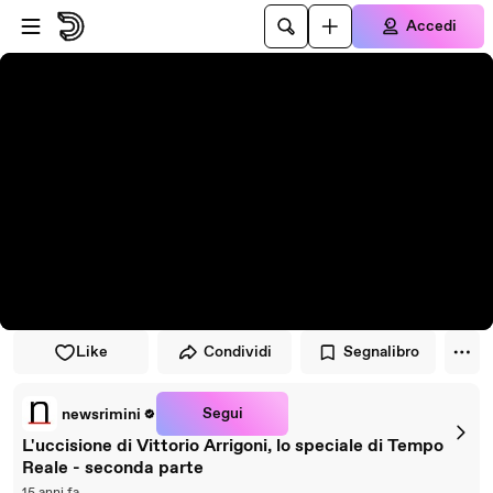
Vai al lettore
Passa al contenuto principale
Accedi
Like
Condividi
Segnalibro
Segui
newsrimini
L'uccisione di Vittorio Arrigoni, lo speciale di Tempo
Reale - seconda parte