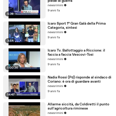
piede di guerra
newsrimini
9 anni fa
5:38
Icaro Sport 1° Gran Galà della Prima
Categoria, sintesi
newsrimini
9 anni fa
3:54
Icaro Tv. Ballottaggio a Riccione: il
faccia a faccia Vescovi-Tosi
newsrimini
9 anni fa
1:00:36
Nadia Rossi (Pd) risponde al sindaco di
Coriano: è ora di guardare avanti
newsrimini
9 anni fa
14:47
Allarme siccità, da Coldiretti il punto
sull'agricoltura riminese
newsrimini