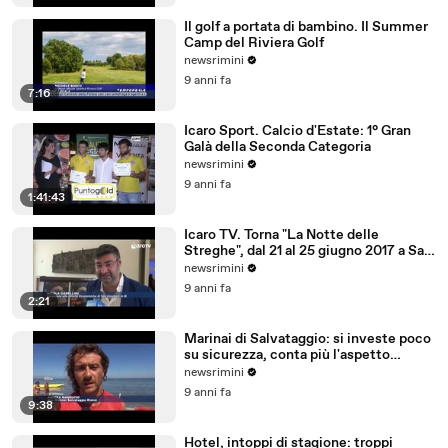
Il golf a portata di bambino. Il Summer
Camp del Riviera Golf
newsrimini
9 anni fa
7:16
Icaro Sport. Calcio d'Estate: 1° Gran
Galà della Seconda Categoria
newsrimini
9 anni fa
1:41:43
Icaro TV. Torna "La Notte delle
Streghe", dal 21 al 25 giugno 2017 a San
Giovanni in M
newsrimini
9 anni fa
2:21
Marinai di Salvataggio: si investe poco
su sicurezza, conta più l'aspetto
economico
newsrimini
9 anni fa
9:38
Hotel, intoppi di stagione: troppi