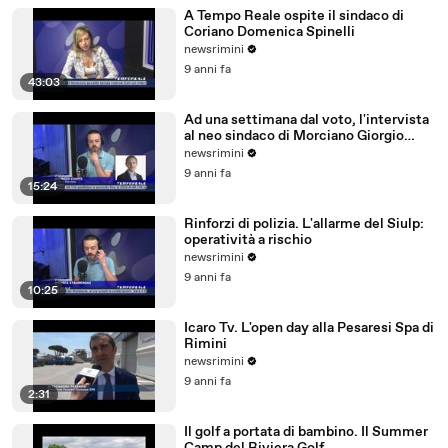
A Tempo Reale ospite il sindaco di
Coriano Domenica Spinelli
newsrimini
9 anni fa
43:03
Ad una settimana dal voto, l'intervista
al neo sindaco di Morciano Giorgio
Ciotti
newsrimini
9 anni fa
15:24
Rinforzi di polizia. L'allarme del Siulp:
operatività a rischio
newsrimini
9 anni fa
10:25
Icaro Tv. L'open day alla Pesaresi Spa di
Rimini
newsrimini
9 anni fa
2:31
Il golf a portata di bambino. Il Summer