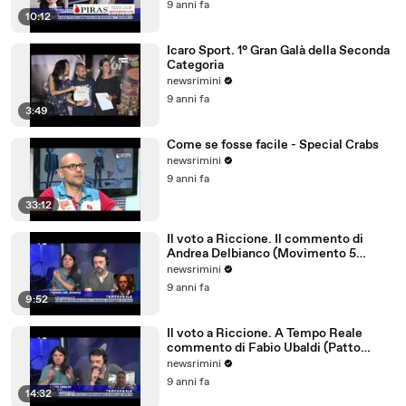
9 anni fa
10:12
Icaro Sport. 1° Gran Galà della Seconda
Categoria
newsrimini
9 anni fa
3:49
Come se fosse facile - Special Crabs
newsrimini
9 anni fa
33:12
Il voto a Riccione. Il commento di
Andrea Delbianco (Movimento 5
Stelle)
newsrimini
9 anni fa
9:52
Il voto a Riccione. A Tempo Reale
commento di Fabio Ubaldi (Patto
Civico Riccione)
newsrimini
9 anni fa
14:32