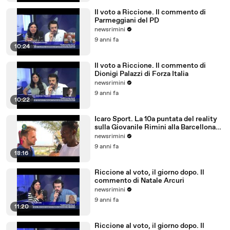
Il voto a Riccione. Il commento di
Parmeggiani del PD
newsrimini
9 anni fa
10:24
Il voto a Riccione. Il commento di
Dionigi Palazzi di Forza Italia
newsrimini
9 anni fa
10:22
Icaro Sport. La 10a puntata del reality
sulla Giovanile Rimini alla Barcellona
Professional Cup
newsrimini
9 anni fa
18:16
Riccione al voto, il giorno dopo. Il
commento di Natale Arcuri
newsrimini
9 anni fa
11:20
Riccione al voto, il giorno dopo. Il