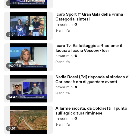
5:38
Icaro Sport 1° Gran Galà della Prima
Categoria, sintesi
newsrimini
9 anni fa
3:54
Icaro Tv. Ballottaggio a Riccione: il
faccia a faccia Vescovi-Tosi
newsrimini
9 anni fa
1:00:36
Nadia Rossi (Pd) risponde al sindaco di
Coriano: è ora di guardare avanti
newsrimini
9 anni fa
14:47
Allarme siccità, da Coldiretti il punto
sull'agricoltura riminese
newsrimini
9 anni fa
6:51