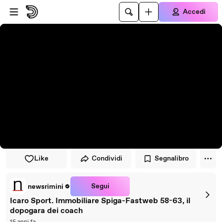
Vai al lettore
Passa al contenuto principale
Accedi
Like
Condividi
Segnalibro
Segui
newsrimini
Icaro Sport. Immobiliare Spiga-Fastweb 58-63, il
dopogara dei coach