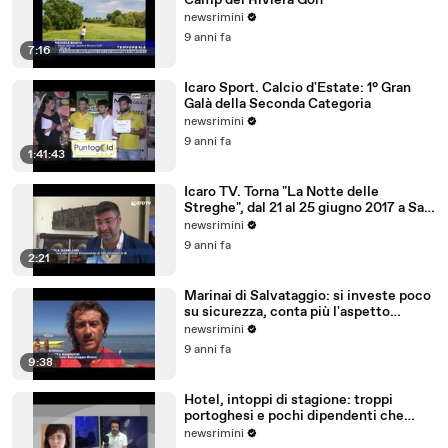
Camp del Riviera Golf
newsrimini
9 anni fa
7:16
Icaro Sport. Calcio d'Estate: 1° Gran
Galà della Seconda Categoria
newsrimini
9 anni fa
1:41:43
Icaro TV. Torna "La Notte delle
Streghe", dal 21 al 25 giugno 2017 a San
Giovanni in M
newsrimini
9 anni fa
2:21
Marinai di Salvataggio: si investe poco
su sicurezza, conta più l'aspetto
economico
newsrimini
9 anni fa
9:38
Hotel, intoppi di stagione: troppi
portoghesi e pochi dipendenti che
parlano tedesco
newsrimini