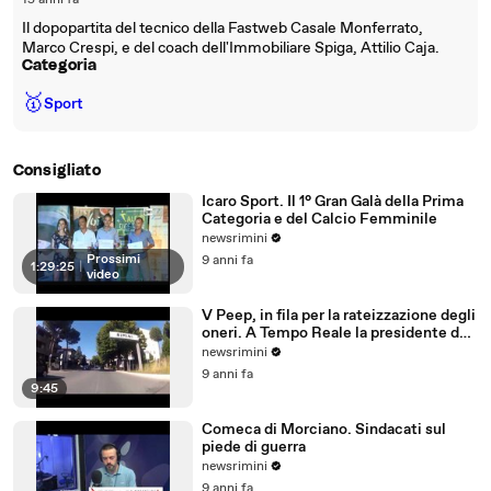
15 anni fa
Il dopopartita del tecnico della Fastweb Casale Monferrato,
Marco Crespi, e del coach dell'Immobiliare Spiga, Attilio Caja.
Categoria
🥇
Sport
Consigliato
Icaro Sport. Il 1° Gran Galà della Prima
Categoria e del Calcio Femminile
newsrimini
Prossimi
9 anni fa
1:29:25
|
video
V Peep, in fila per la rateizzazione degli
oneri. A Tempo Reale la presidente del
Comitato
newsrimini
9 anni fa
9:45
Comeca di Morciano. Sindacati sul
piede di guerra
newsrimini
9 anni fa