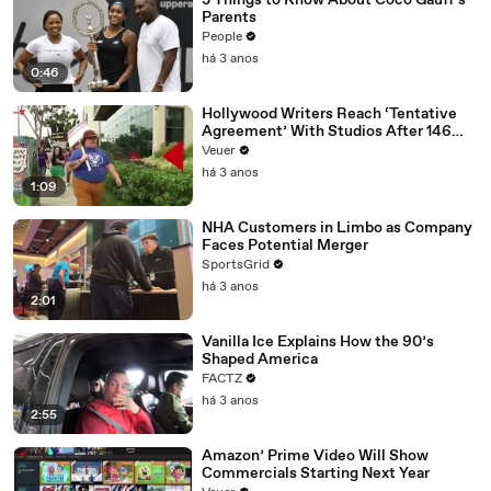
3 Things to Know About Coco Gauff's
Parents
People
há 3 anos
0:46
Hollywood Writers Reach ‘Tentative
Agreement’ With Studios After 146
Day Strike
Veuer
há 3 anos
1:09
NHA Customers in Limbo as Company
Faces Potential Merger
SportsGrid
há 3 anos
2:01
Vanilla Ice Explains How the 90’s
Shaped America
FACTZ
há 3 anos
2:55
Amazon’ Prime Video Will Show
Commercials Starting Next Year