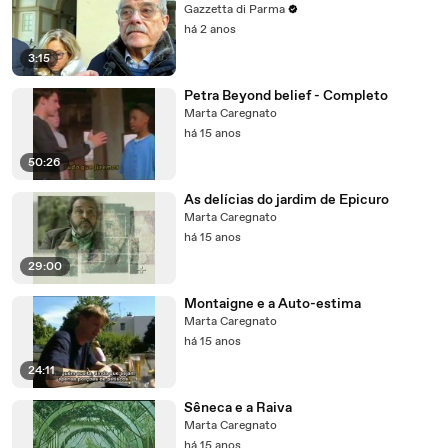
Gazzetta di Parma
há 2 anos
3:15
Petra Beyond belief - Completo
Marta Caregnato
há 15 anos
50:26
As delícias do jardim de Epicuro
Marta Caregnato
há 15 anos
29:00
Montaigne e a Auto-estima
Marta Caregnato
há 15 anos
24:11
Sêneca e a Raiva
Marta Caregnato
há 15 anos