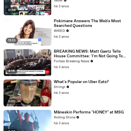
Veuer
há 3 anos
0:36
Pokimane Answers The Web's Most
Searched Questions
WIRED
há 3 anos
11:13
BREAKING NEWS: Matt Gaetz Tells
House Committee: 'I'm Not Going To
Vote For A Continuing Resolution'
Forbes Breaking News
há 3 anos
4:16
What's Popular on Uber Eats?
Stringr
há 3 anos
1:00
Måneskin Performs "HONEY" at MSG
Rolling Stone
há 3 anos