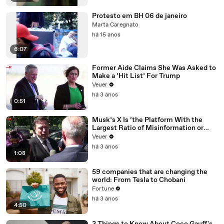
Protesto em BH 06 de janeiro
Marta Caregnato
há 15 anos
6:07
Former Aide Claims She Was Asked to
Make a ‘Hit List’ For Trump
Veuer
há 3 anos
0:51
Musk’s X Is ‘the Platform With the
Largest Ratio of Misinformation or
Disinformation’ Amongst All Social
Veuer
Media Platforms
há 3 anos
1:08
59 companies that are changing the
world: From Tesla to Chobani
Fortune
há 3 anos
4:50