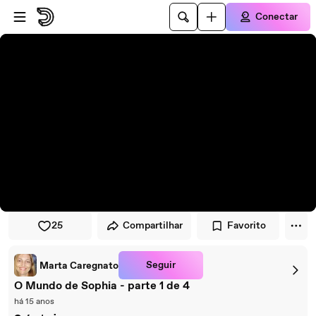
Pular para o player
Ir para o conteúdo principal
Conectar
25
Compartilhar
Favorito
Seguir
Marta Caregnato
O Mundo de Sophia - parte 1 de 4
há 15 anos