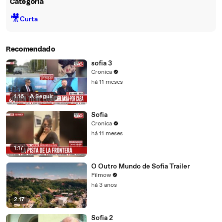
Categoria
🎥
Curta
Recomendado
sofia 3
Cronica
há 11 meses
1:16
|
A Seguir
Sofia
Cronica
há 11 meses
1:17
O Outro Mundo de Sofia Trailer
Filmow
há 3 anos
2:17
Sofia 2