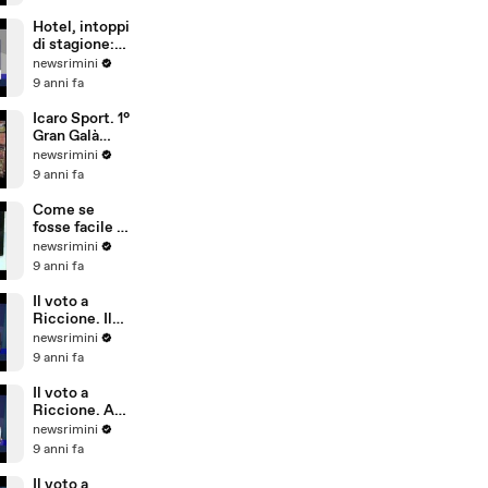
sicurezza,
conta più
Hotel, intoppi
l'aspetto
di stagione:
economico
troppi
newsrimini
portoghesi e
9 anni fa
pochi
dipendenti
Icaro Sport. 1°
che parlano
Gran Galà
tedesco
della Seconda
newsrimini
Categoria
9 anni fa
Come se
fosse facile -
Special Crabs
newsrimini
9 anni fa
Il voto a
Riccione. Il
commento di
newsrimini
Andrea
9 anni fa
Delbianco
(Movimento 5
Il voto a
Stelle)
Riccione. A
Tempo Reale
newsrimini
commento di
9 anni fa
Fabio Ubaldi
(Patto Civico
Il voto a