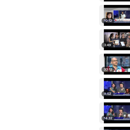
10:12
3:49
33:12
9:52
14:32