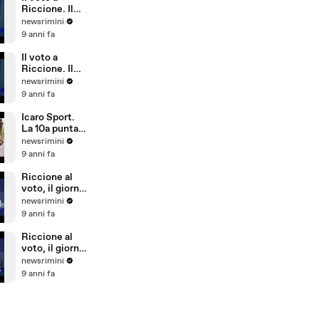
Riccione)
Riccione. Il
commento di
newsrimini
Parmeggiani
9 anni fa
del PD
Il voto a
Riccione. Il
commento di
newsrimini
Dionigi
9 anni fa
Palazzi di
Forza Italia
Icaro Sport.
La 10a puntata
del reality
newsrimini
sulla
9 anni fa
Giovanile
Rimini alla
Riccione al
Barcellona
voto, il giorno
Professional
dopo. Il
newsrimini
Cup
commento di
9 anni fa
Natale Arcuri
Riccione al
voto, il giorno
dopo. Il
newsrimini
commento di
9 anni fa
Vincenzo
Cicchetti