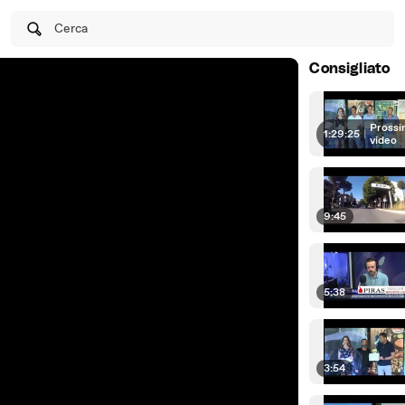
Cerca
Consigliato
Prossi
1:29:25
|
video
9:45
5:38
3:54