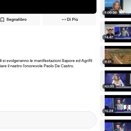
1:00:36
Segnalibro
Di Più
14:47
 si svolgeranno le manifestazioni Sapore ed Agrifil
6:51
liare il nastro l'onorevole Paolo De Castro.
43:03
15:24