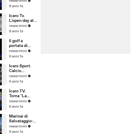
L'allarme del
newsrimini
Siulp:
9 anni fa
operatività a
rischio
Icaro Tv.
L'open day alla
Pesaresi Spa
newsrimini
di Rimini
9 anni fa
Il golf a
portata di
bambino. Il
newsrimini
Summer
9 anni fa
Camp del
Riviera Golf
Icaro Sport.
Calcio
d'Estate: 1°
newsrimini
Gran Galà
9 anni fa
della Seconda
Categoria
Icaro TV.
Torna "La
Notte delle
newsrimini
Streghe", dal
9 anni fa
21 al 25 giugno
2017 a San
Marinai di
Giovanni in M
Salvataggio:
si investe
newsrimini
poco su
9 anni fa