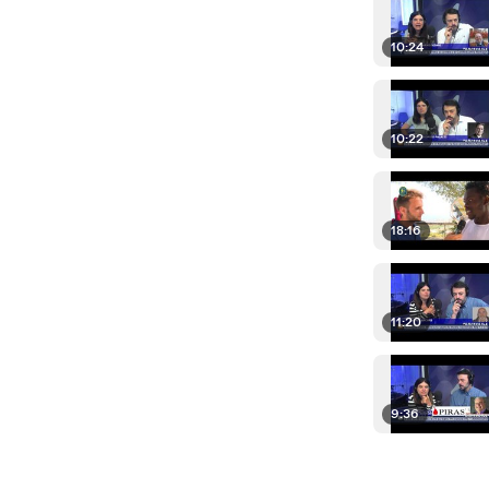
10:24
10:22
18:16
11:20
9:36