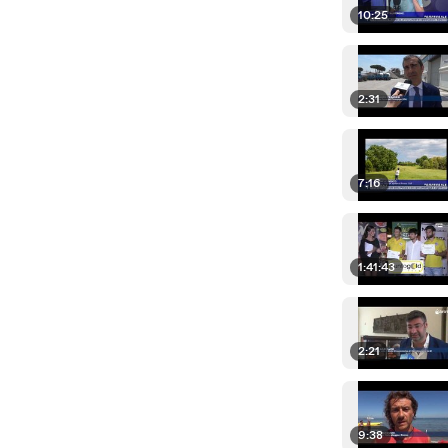
10:25
2:31
7:16
1:41:43
2:21
9:38